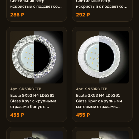
Светильник встр.
Светильник встр.
искристый с подсветкой
искристый с подсветкой
"Кристалл" Прозрачный и
"Кристалл" Прозрачный и
286 ₽
292 ₽
Черный / Хром 40x125
Янтарь / Золото 40x125
(к+)
(к+)
Арт. SK53RGEFB
Арт. SN53RGEFB
Ecola GX53 H4 LD5361
Ecola GX53 H4 LD5361
Glass Круг с крупными
Glass Круг с крупными
стразами Конус с
матовыми стразами
подсветкой/фон зерк./
Конус с подсветкой/фон
455 ₽
455 ₽
центр.часть хром 52x120
мат./центр.часть хром
(к+))
52x120 (к+)