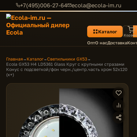
+7(495)006-27-64
ecola@ecola-im.ru
Каталог
Корзин
Опт
О нас
Доставка
Кон
Главная
Каталог
Светильники GX53
→
→
→
Ecola GX53 H4 LD5361 Glass Круг с крупными стразами
Конус с подсветкой/фон черн./центр.часть хром 52x120
(к+)