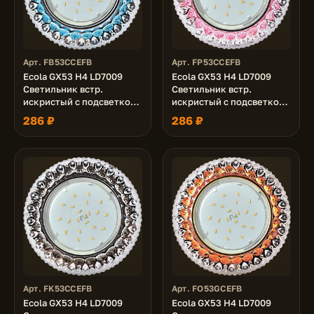
Арт. FB53CCEFB
Арт. FP53CCEFB
Ecola GX53 H4 LD7009
Ecola GX53 H4 LD7009
Светильник встр.
Светильник встр.
искристый с подсветкой
искристый с подсветкой
"Кристалл" Прозрачный и
"Кристалл" Прозрачный и
286 ₽
286 ₽
Голубой / Хром 40x125
Розовый / Хром 40x125
(к+)
(к+)
Арт. FK53CCEFB
Арт. FO53GCEFB
Ecola GX53 H4 LD7009
Ecola GX53 H4 LD7009