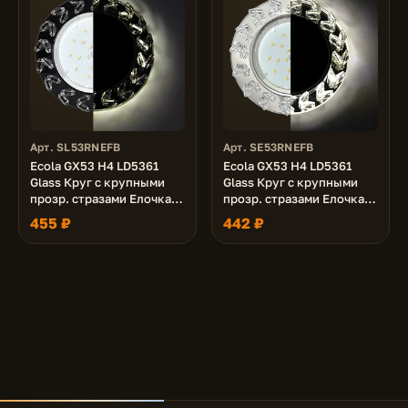
Арт. SL53RNEFB
Арт. SE53RNEFB
Ecola GX53 H4 LD5361
Ecola GX53 H4 LD5361
Glass Круг с крупными
Glass Круг с крупными
прозр. стразами Елочка с
прозр. стразами Елочка с
подсветкой/фон черн./
подсветкой/фон зерк./
455 ₽
442 ₽
центр.часть хром 54x120
центр.часть хром 54x120
(к+)
(к+)