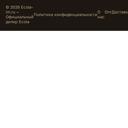
© 2026 Ecola-
im.ru —
О
Опт
Доставк
Политика конфиденциальности
Официальный
нас
дилер Ecola