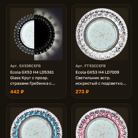
(к+)
(к+)
Арт. SX53RCEFB
Арт. FT53CCEFB
Ecola GX53 H4 LD5361
Ecola GX53 H4 LD7009
Glass Круг с прозр.
Светильник встр.
стразами Гребенка с
искристый с подсветкой
подсветкой/фон черн./
"Кристалл" Прозрачный /
442 ₽
273 ₽
центр.часть хром 52x120
Хром 40x125 (к+)
(к+)