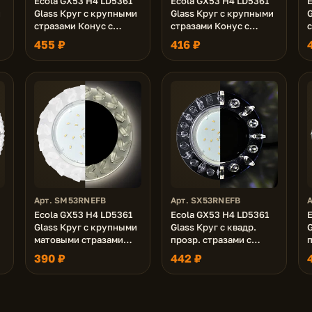
Ecola GX53 H4 LD5361
Ecola GX53 H4 LD5361
и
Glass Круг с крупными
Glass Круг с крупными
G
стразами Конус с
стразами Конус с
подсветкой/фон зерк./
подсветкой/фон черн./
455 ₽
416 ₽
центр.часть хром
центр.часть хром
52x120 (к+))
52x120 (к+)
5
Арт. SM53RNEFB
Арт. SX53RNEFB
Ecola GX53 H4 LD5361
Ecola GX53 H4 LD5361
Glass Круг с крупными
Glass Круг с квадр.
G
матовыми стразами
прозр. стразами с
п
"
Елочка с подсветкой/
подсветкой/фон черн./
390 ₽
442 ₽
фон мат./центр.часть
центр.часть хром
хром 54x120 (к+)
52x120 (к+)
5