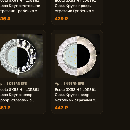
Ecola GX53 H4 LD5361
Ecola GX53 H4 LD5361
lass Круг с матовыми
Glass Круг с прозр.
стразами Гребенка с
стразами Гребенка с
подсветкой/фон мат./
подсветкой/фон зерк./
416 ₽
429 ₽
центр.часть хром
центр.часть хром
2x120 (к+)
52x120 (к+)
Арт. SK53RNEFB
Арт. SN53RNEFB
Ecola GX53 H4 LD5361
Ecola GX53 H4 LD5361
lass Круг с квадр.
Glass Круг с квадр.
розр. стразами с
матовыми стразами с
подсветкой/фон зерк./
подсветкой/фон
461 ₽
442 ₽
центр.часть хром
матовый/центр.часть
2x120 (к+)
хром 52x120 (к+)