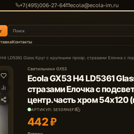
+7(495)006-27-64
ecola@ecola-im.ru
г
тавка
Контакты
 H4 LD5361 Glass Круг с крупными прозр. стразами Елочка с по
Светильники GX53
Ecola GX53 H4 LD5361 Glas
стразами Елочка с подсвет
центр.часть хром 54x120 (
АРТИКУЛ: SE53RNEFB
442 ₽
Патрон: