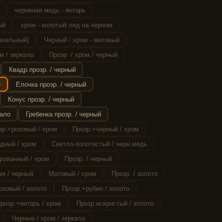
черненая медь - янтарь
ый
хром - колотый лед на черном
ркальный)
Черный / хром - матовый
м / зеркало
Прозр. / хром / черный
Квадр.прозр. / черный
о
Елочка прозр. / черный
Конус прозр. / черный
кало
Гребенка прозр. / черный
зр.+розовый / хром
Прозр.+черный / хром
дный / хром
Светло-золотистый / черн.медь
рованный / хром
Прозр. / черный
я / черный
Матовый / хром
Прозр. / золото
озовый / золото
Прозр.+рубин / золото
розр.+янтарь / хром
Прозр.искристый / золото
Черные / хром / зеркало