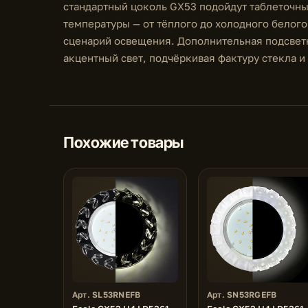
стандартный цоколь GX53 подойдут таблеточн
температуры — от тёплого до холодного белог
сценарий освещения. Дополнительная подсветк
акцентный свет, подчёркивая фактуру стекла и 
Похожие товары
Арт. SL53RNEFB
Арт. SN53RGEFB