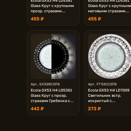
Ecola GX53 H4 LD5361
Ecola GX53 H4 LD5361
Glass Круг с крупными
Glass Круг с крупным
прозр. стразами
матовыми стразами
Елочка с подсветкой/
Конус с подсветкой/
455 ₽
455 ₽
фон черн./центр.часть
фон мат./центр.часть
хром 54x120 (к+)
хром 52x120 (к+)
Арт. SX53RCEFB
Арт. FT53CCEFB
Ecola GX53 H4 LD5361
Ecola GX53 H4 LD7009
Glass Круг с прозр.
Светильник встр.
стразами Гребенка с
искристый с
подсветкой/фон черн./
подсветкой "Кристалл
442 ₽
273 ₽
центр.часть хром
Прозрачный / Хром
52x120 (к+)
40x125 (к+)