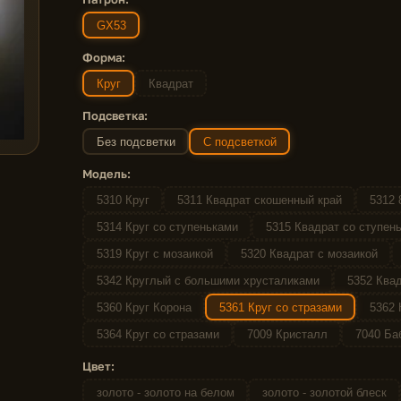
GX53
Форма:
Круг
Квадрат
Подсветка:
Без подсветки
С подсветкой
Модель:
5310 Круг
5311 Квадрат скошенный край
5312 
5314 Круг со ступеньками
5315 Квадрат со ступен
5319 Круг с мозаикой
5320 Квадрат с мозаикой
5342 Круглый с большими хрусталиками
5352 Квад
5360 Круг Корона
5361 Круг со стразами
5362 
5364 Круг со стразами
7009 Кристалл
7040 Ба
Цвет:
золото - золото на белом
золото - золотой блеск