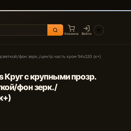
☀️
Корзина
Войти
дсветкой/фон зерк./центр.часть хром 54x120 (к+)
s Круг с крупными прозр.
кой/фон зерк./
к+)