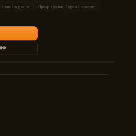
 хром / зеркало
Прозр.+розов. / хром / зеркало
лик