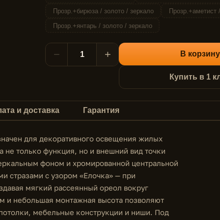
Прозр.+бирюза / золото / зеркало
Прозр.+аметист /
Прозр.+янтарь / золото / зеркало
−
+
В корзину
Купить в 1 к
ата и доставка
Гарантия
значен для декоративного освещения жилых
а не только функция, но и внешний вид точки
 зеркальным фоном и хромированной центральной
ми стразами с узором «Елочка» — при
здавая мягкий рассеянный ореол вокруг
мм и небольшая монтажная высота позволяют
 потолки, мебельные конструкции и ниши. Под