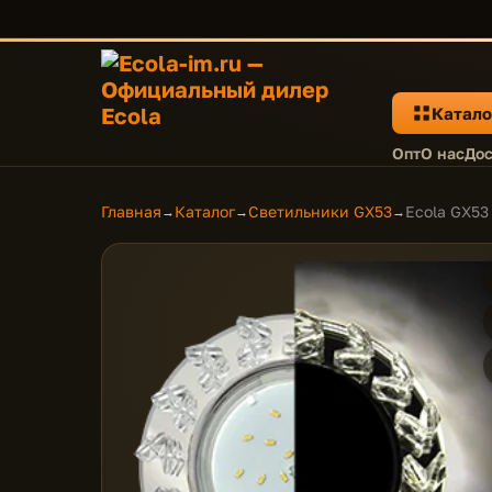
Катало
Опт
О нас
Дос
Главная
Каталог
Светильники GX53
Ecola GX53
→
→
→