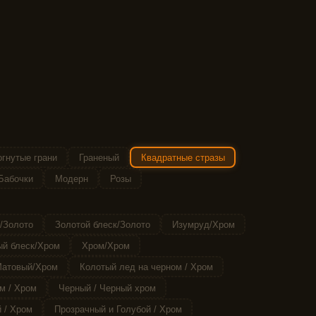
гнутые грани
Граненый
Квадратные стразы
Бабочки
Модерн
Розы
/Золото
Золотой блеск/Золото
Изумруд/Хром
й блеск/Хром
Хром/Хром
атовый/Хром
Колотый лед на черном / Хром
м / Хром
Черный / Черный хром
 / Хром
Прозрачный и Голубой / Хром