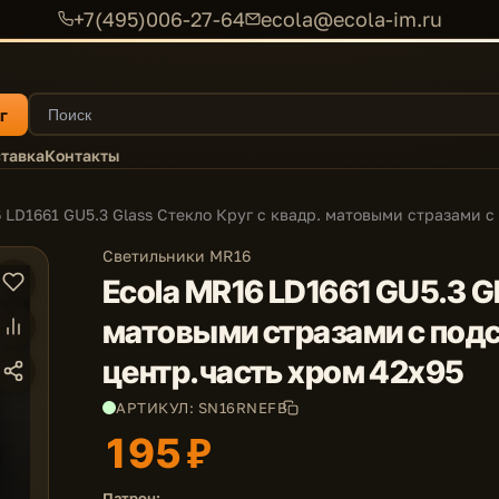
+7(495)006-27-64
ecola@ecola-im.ru
г
тавка
Контакты
 LD1661 GU5.3 Glass Стекло Круг с квадр. матовыми стразами с
Светильники MR16
Ecola MR16 LD1661 GU5.3 Gl
матовыми стразами с подс
центр.часть хром 42x95
АРТИКУЛ: SN16RNEFB
195 ₽
Патрон: