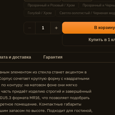
Прозрачный и Розовый / Хром
Прозрачный и Черны
Голубой / Хром
Светло-золотистый / Черненая мед
−
+
В корзину
Купить в 1 к
ата и доставка
Гарантия
вным элементом из стекла станет акцентом в
Корпус сочетает круглую форму с квадратными
по контуру: на матовом фоне они мягко
 часть придаёт изделию строгий и завершённый
 GU5.3 формата MR16, что позволяет подобрать
кретное помещение. Компактные габариты
шим запасом по высоте. Подходит для гостиной,