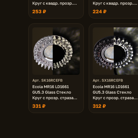
Круг с квадр. прозр.
Круг с квадр. прозр.
стразами с
стразами с
253 ₽
224 ₽
подсветкой/фон зерк./
подсветкой/фон черн.
центр.часть хром
центр.часть хром
42x95
42x95
Арт. SK16RCEFB
Арт. SX16RCEFB
Ecola MR16 LD1661
Ecola MR16 LD1661
GU5.3 Glass Стекло
GU5.3 Glass Стекло
Круг с прозр. стразами
Круг с прозр. стразам
Гребенка с
Гребенка с
331 ₽
312 ₽
подсветкой/фон зерк./
подсветкой/фон черн.
центр.часть хром
центр.часть хром
42x95
42x95