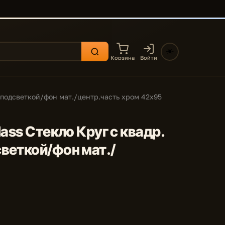
☀️
Корзина
Войти
 подсветкой/фон мат./центр.часть хром 42x95
ass Стекло Круг с квадр.
веткой/фон мат./