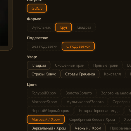
GU5.3
Форма:
8-угольник
Круг
Квадрат
Подсветка:
Без подсветки
С подсветкой
Узор:
Гладкий
Скошенный край
Прямые грани
Во
Стразы Конус
Стразы Гребенка
Кристалл
Цвет:
Голубой/Хром
Золото/Золото
Золото на белом
Матовое/Хром
Мультиколор/Золото
Серебряны
Черный/Черный хром
Янтарь/Черненая медь
М
Матовый / Хром
Серебряный блеск / Хром
Хро
Зеркальный / Хром
Черный / Хром
Прозрачный