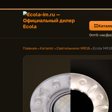
Катало
Опт
О нас
Дос
Главная
Каталог
Светильники MR16
Ecola MR16
→
→
→