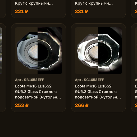
Круг с крупными
Круг с крупными
матовыми стразами
прозр. стразами Конус
221 ₽
331 ₽
/
Конус с подсветкой/
с подсветкой/фон
фон мат./центр.часть
зерк./центр.часть хром
ч
хром 38x95
38x95
Арт. SB1652EFF
Арт. SC1652EFF
А
Ecola MR16 LD1652
Ecola MR16 LD1652
GU5.3 Glass Стекло с
GU5.3 Glass Стекло с
G
и
подсветкой 8-угольник
подсветкой 8-угольник
с прямыми гранями
с прямыми гранями
253 ₽
266 ₽
/
Черный / Черный хром
Хром / Хром 25x90
25x90 (кd74)
(кd74)