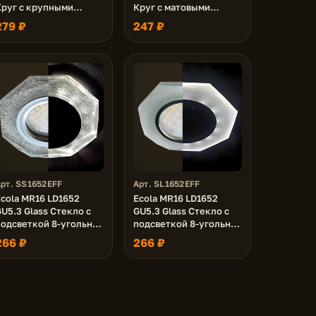
Круг с крупными
Круг с матовыми
прозр. стразами Конус
стразами Гребенка с
279 ₽
247 ₽
с подсветкой/фон
подсветкой/фон мат./
ерн./центр.часть хром
центр.часть хром
38x95
42x95
рт. SS1652EFF
Арт. SL1652EFF
Ecola MR16 LD1652
Ecola MR16 LD1652
U5.3 Glass Стекло с
GU5.3 Glass Стекло с
подсветкой 8-угольник
подсветкой 8-угольник
с прямыми гранями
с прямыми гранями
266 ₽
266 ₽
Серебряный блеск /
Матовый / Хром 25x90
Хром 25x90 (кd74)
(кd74)