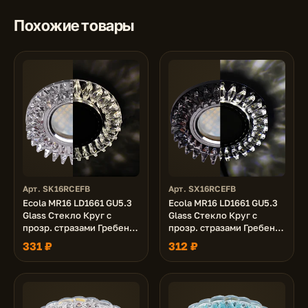
Похожие товары
Арт. SK16RCEFB
Арт. SX16RCEFB
Ecola MR16 LD1661 GU5.3
Ecola MR16 LD1661 GU5.3
Glass Стекло Круг с
Glass Стекло Круг с
прозр. стразами Гребенка
прозр. стразами Гребенка
с подсветкой/фон зерк./
с подсветкой/фон черн./
331 ₽
312 ₽
центр.часть хром 42x95
центр.часть хром 42x95