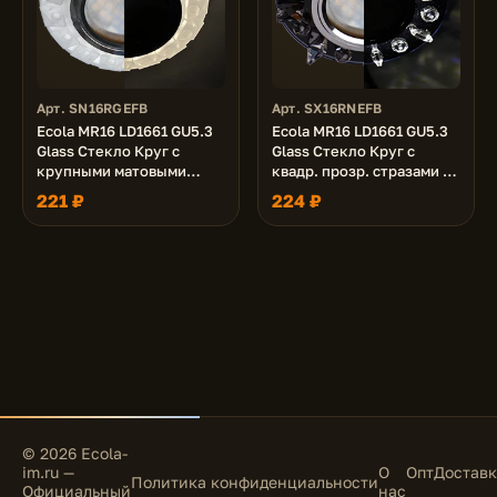
Арт. SN16RGEFB
Арт. SX16RNEFB
Ecola MR16 LD1661 GU5.3
Ecola MR16 LD1661 GU5.3
Glass Стекло Круг с
Glass Стекло Круг с
крупными матовыми
квадр. прозр. стразами с
стразами Конус с
подсветкой/фон черн./
221 ₽
224 ₽
подсветкой/фон мат./
центр.часть хром 42x95
центр.часть хром 38x95
© 2026 Ecola-
im.ru —
О
Опт
Доставк
Политика конфиденциальности
Официальный
нас