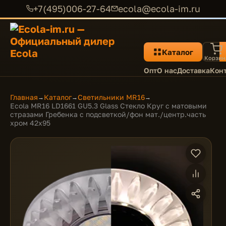
+7(495)006-27-64
ecola@ecola-im.ru
Каталог
Корзин
Опт
О нас
Доставка
Кон
Главная
Каталог
Светильники MR16
→
→
→
Ecola MR16 LD1661 GU5.3 Glass Стекло Круг с матовыми
стразами Гребенка с подсветкой/фон мат./центр.часть
хром 42x95