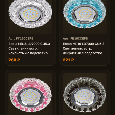
Арт. FT16CCEFB
Арт. FB16CCEFB
Ecola MR16 LD7009 GU5.3
Ecola MR16 LD7009 GU5.3
Светильник встр.
Светильник встр.
искристый с подсветкой
искристый с подсветкой
"Кристалл" Прозрачный /
"Кристалл" Прозрачный и
260 ₽
221 ₽
Хром 30x95
Голубой / Хром 30x95