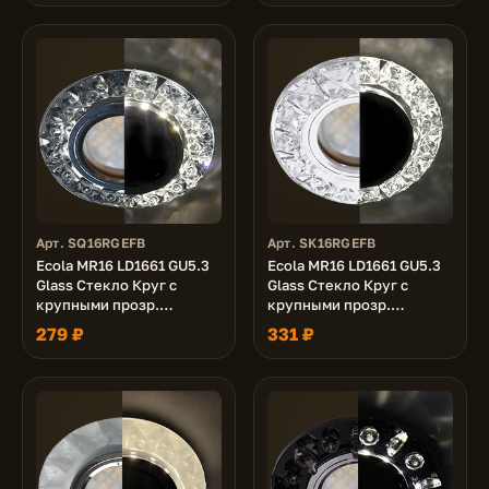
Арт. SQ16RGEFB
Арт. SK16RGEFB
Ecola MR16 LD1661 GU5.3
Ecola MR16 LD1661 GU5.3
Glass Стекло Круг с
Glass Стекло Круг с
крупными прозр.
крупными прозр.
стразами Конус с
стразами Конус с
279 ₽
331 ₽
подсветкой/фон черн./
подсветкой/фон зерк./
центр.часть хром 38x95
центр.часть хром 38x95