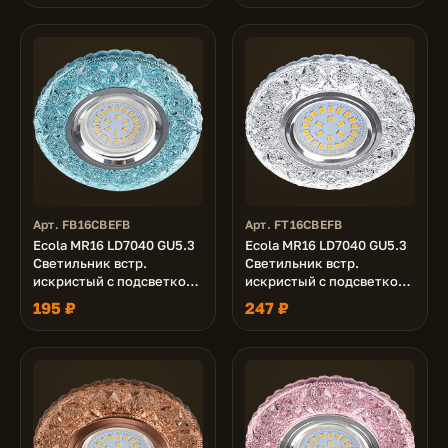
Арт. FB16CBEFB
Арт. FT16CBEFB
Ecola MR16 LD7040 GU5.3
Ecola MR16 LD7040 GU5.3
Светильник встр.
Светильник встр.
искристый с подсветкой
искристый с подсветкой
"Бабочки" Голубой / Хром
"Бабочки" Прозрачный /
195 ₽
247 ₽
25x95
Хром 25x95