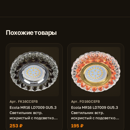
Похожие товары
Арт. FK16CCEFB
Арт. FO16GCEFB
Ecola MR16 LD7009 GU5.3
Ecola MR16 LD7009 GU5.3
Светильник встр.
Светильник встр.
искристый с подсветкой
искристый с подсветкой
"Кристалл" Прозрачный и
"Кристалл" Прозрачный и
253 ₽
195 ₽
Черный / Хром 30x95
Янтарь / Золото 30x95