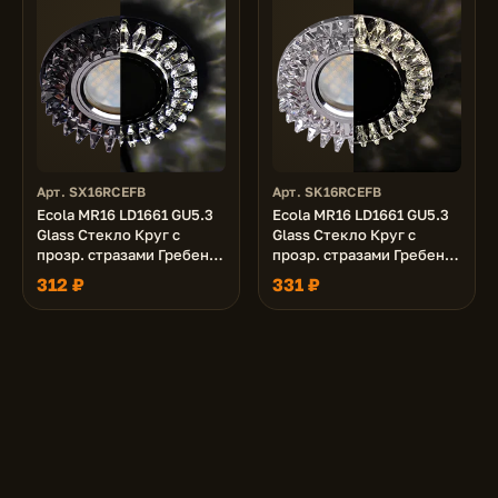
Арт. SX16RCEFB
Арт. SK16RCEFB
Ecola MR16 LD1661 GU5.3
Ecola MR16 LD1661 GU5.3
Glass Стекло Круг с
Glass Стекло Круг с
прозр. стразами Гребенка
прозр. стразами Гребенка
с подсветкой/фон черн./
с подсветкой/фон зерк./
312 ₽
331 ₽
центр.часть хром 42x95
центр.часть хром 42x95