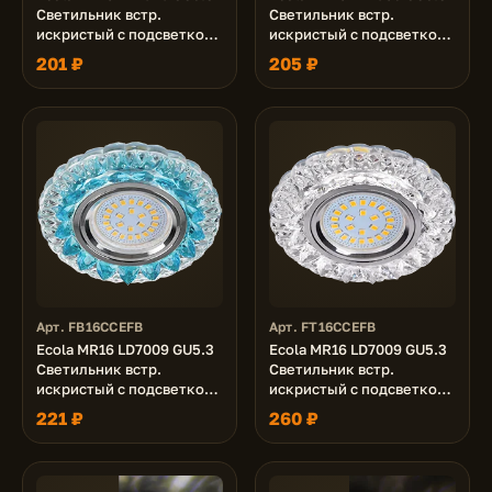
Светильник встр.
Светильник встр.
искристый с подсветкой
искристый с подсветкой
"Бабочки" Тонированный
"Модерн" Голубой / Хром
201 ₽
205 ₽
/ Хром 25x95
25x95
Арт. FB16CCEFB
Арт. FT16CCEFB
Ecola MR16 LD7009 GU5.3
Ecola MR16 LD7009 GU5.3
Светильник встр.
Светильник встр.
искристый с подсветкой
искристый с подсветкой
"Кристалл" Прозрачный и
"Кристалл" Прозрачный /
221 ₽
260 ₽
Голубой / Хром 30x95
Хром 30x95