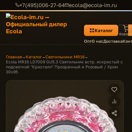
+7(495)006-27-64
ecola@ecola-im.ru
Каталог
Корзин
Опт
О нас
Доставка
Кон
Главная
Каталог
Светильники MR16
→
→
→
Ecola MR16 LD7009 GU5.3 Светильник встр. искристый с
подсветкой "Кристалл" Прозрачный и Розовый / Хром
30x95