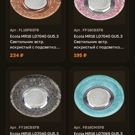
Арт. FL16PBEFB
Арт. FP16CBEFB
Ecola MR16 LD7040 GU5.3
Ecola MR16 LD7040 GU5.3
Светильник встр.
Светильник встр.
искристый с подсветкой
искристый с подсветкой
"Бабочки" Светло-
"Бабочки" Светло-
234 ₽
195 ₽
золотистый / Черненая
розовый / Хром 25x95
медь 25x95
Арт. FY16CBEFB
Арт. FB16CMEFB
Ecola MR16 LD7040 GU5.3
Ecola MR16 LD7069 GU5.3