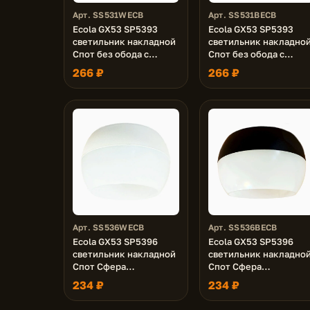
Арт. SS531WECB
Арт. SS531BECB
Ecola GX53 SP5393
Ecola GX53 SP5393
светильник накладной
светильник накладно
Спот без обода с
Спот без обода с
полосой углубленный
полосой углубленный
266 ₽
266 ₽
Белый матовый 83х75
Черный матовый 83х7
Арт. SS536WECB
Арт. SS536BECB
Ecola GX53 SP5396
Ecola GX53 SP5396
светильник накладной
светильник накладно
Спот Сфера
Спот Сфера
углубленный Белый с
углубленный Черный 
234 ₽
234 ₽
матовым сводом 90х52
матовым сводом 90х5