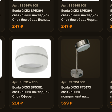
Арт. SS534WECB
Арт. SS534BECB
Ecola GX53 SP5394
Ecola GX53 SP5394
й
светильник накладной
светильник накладной
Спот без обода Белый
Спот без обода Черный
матовый 82х60
матовый 82х60 (к+)
247 ₽
247 ₽
5
Арт. SL531WECB
Арт. FS5351ECB
А
Ecola GX53 SP5381
Ecola GX53 FT5173
E
й
светильник накладной
светильник
Спот Сфера
поворотный на
с
углубленный Белый с
длинном кроншт.
214 ₽
559 ₽
2
матовой полосой
сатин-хром 260х80
легкий 90х52