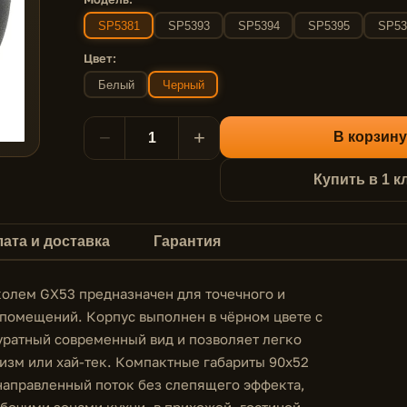
SP5381
SP5393
SP5394
SP5395
SP53
Цвет:
Белый
Черный
−
+
В корзину
Купить в 1 к
ата и доставка
Гарантия
колем GX53 предназначен для точечного и
помещений. Корпус выполнен в чёрном цвете с
куратный современный вид и позволяет легко
лизм или хай-тек. Компактные габариты 90х52
направленный поток без слепящего эффекта,