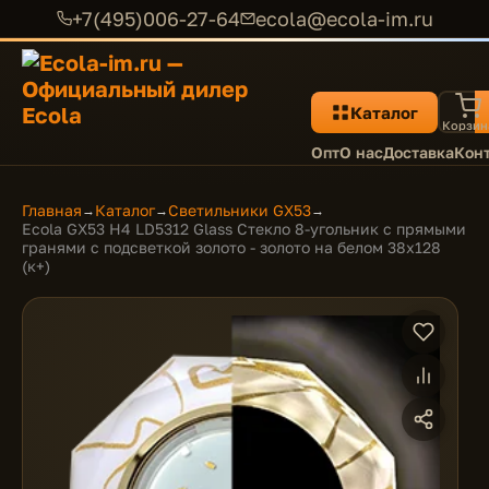
+7(495)006-27-64
ecola@ecola-im.ru
Каталог
Корзин
Опт
О нас
Доставка
Кон
Главная
Каталог
Светильники GX53
→
→
→
Ecola GX53 H4 LD5312 Glass Стекло 8-угольник с прямыми
гранями с подсветкой золото - золото на белом 38x128
(к+)