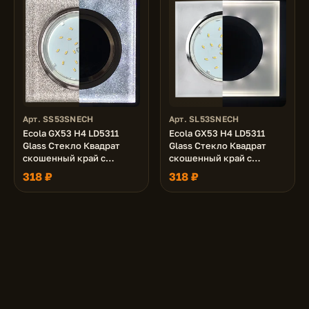
Арт. SS53SNECH
Арт. SL53SNECH
Ecola GX53 H4 LD5311
Ecola GX53 H4 LD5311
Glass Стекло Квадрат
Glass Стекло Квадрат
скошенный край с
скошенный край с
подсветкой хром -
подсветкой хром -
318 ₽
318 ₽
серебряный блеск
матовый 38x120x120 (к+)
38x120x120 (к+)