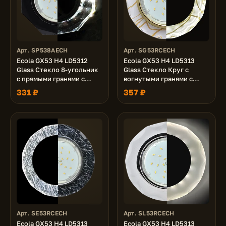
Арт. SP538AECH
Арт. SG53RCECH
Ecola GX53 H4 LD5312
Ecola GX53 H4 LD5313
Glass Стекло 8-угольник
Glass Стекло Круг с
с прямыми гранями с
вогнутыми гранями с
подсветкой черный хром
подсветкой золото -
331 ₽
357 ₽
- черный 38x128 (к+)
золото на белом 38x126
(к+)
Арт. SE53RCECH
Арт. SL53RCECH
Ecola GX53 H4 LD5313
Ecola GX53 H4 LD5313