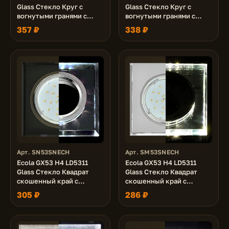
Glass Стекло Круг с
Glass Стекло Круг с
вогнутыми гранями с
вогнутыми гранями с
подсветкой хром -
подсветкой хром -
357 ₽
338 ₽
колотый лед на черном
матовый 38x126 (к+)
38x126 (к+)
Арт. SN53SNECH
Арт. SM53SNECH
Ecola GX53 H4 LD5311
Ecola GX53 H4 LD5311
Glass Стекло Квадрат
Glass Стекло Квадрат
скошенный край с
скошенный край с
подсветкой черный хром
подсветкой хром - хром
305 ₽
286 ₽
- черный 38x120x120 (к+)
(зеркальный) 38x120x120
(к+)