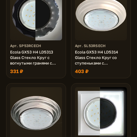
Арт. SP53RCECH
Арт. SL53RSECH
Ecola GX53 H4 LD5313
Ecola GX53 H4 LD5314
Glass Стекло Круг с
Glass Стекло Круг со
вогнутыми гранями с
ступеньками с
подсветкой черный хром
подсветкой хром -
331 ₽
403 ₽
- черный 38x126 (к+)
матовый 38x120 (к+)