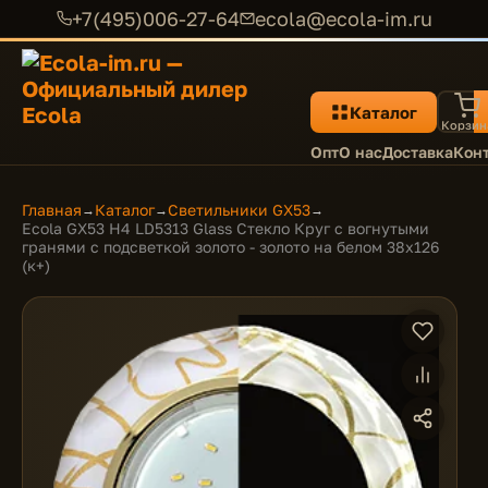
+7(495)006-27-64
ecola@ecola-im.ru
Каталог
Корзин
Опт
О нас
Доставка
Кон
Главная
Каталог
Светильники GX53
→
→
→
Ecola GX53 H4 LD5313 Glass Стекло Круг с вогнутыми
гранями с подсветкой золото - золото на белом 38x126
(к+)