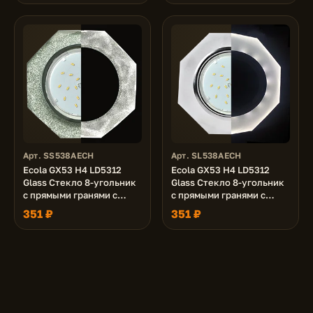
Арт. SS538AECH
Арт. SL538AECH
Ecola GX53 H4 LD5312
Ecola GX53 H4 LD5312
Glass Стекло 8-угольник
Glass Стекло 8-угольник
с прямыми гранями с
с прямыми гранями с
подсветкой хром -
подсветкой хром -
351 ₽
351 ₽
серебряный блеск 38x128
матовый 38x128 (к+)
(к+)