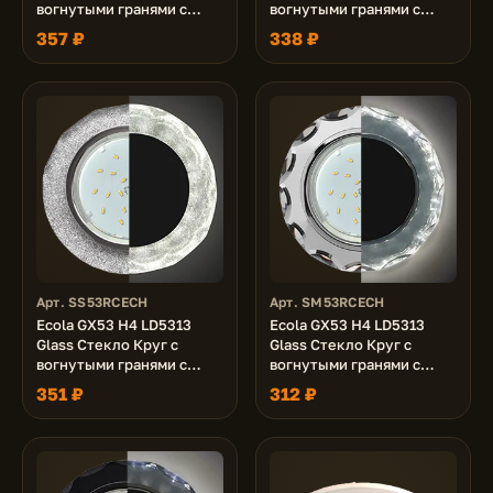
вогнутыми гранями с
вогнутыми гранями с
подсветкой хром -
подсветкой хром -
357 ₽
338 ₽
колотый лед на черном
матовый 38x126 (к+)
38x126 (к+)
Арт. SS53RCECH
Арт. SM53RCECH
Ecola GX53 H4 LD5313
Ecola GX53 H4 LD5313
Glass Стекло Круг с
Glass Стекло Круг с
вогнутыми гранями с
вогнутыми гранями с
подсветкой хром -
подсветкой хром - хром
351 ₽
312 ₽
серебряный блеск 38x126
(зеркальный) 38x126 (к+)
(к+)