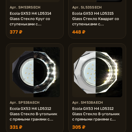
Арт. SM53RSECH
Арт. SL53SSECH
Ecola GX53 H4 LD5314
Ecola GX53 H4 LD5315
Glass Стекло Круг со
Glass Стекло Квадрат со
ступеньками с
ступеньками с
подсветкой хром - хром
подсветкой хром -
377 ₽
448 ₽
(зеркальный) 38x120 (к+)
матовый 38x120x120 (к+)
Арт. SP538AECH
Арт. SM538AECH
Ecola GX53 H4 LD5312
Ecola GX53 H4 LD5312
Glass Стекло 8-угольник
Glass Стекло 8-угольник
с прямыми гранями с
с прямыми гранями с
подсветкой черный хром
подсветкой хром - хром
331 ₽
305 ₽
- черный 38x128 (к+)
(зеркальный) 38x128 (к+)