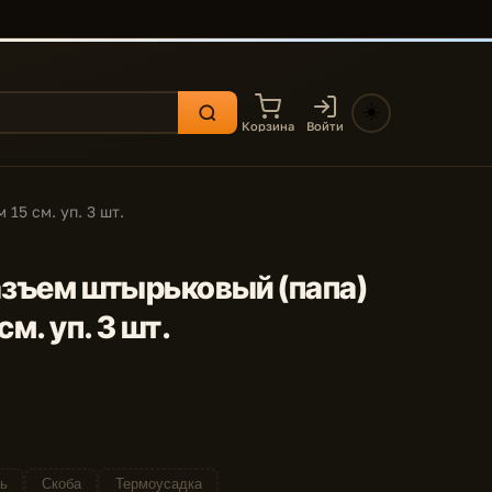
☀️
Корзина
Войти
15 см. уп. 3 шт.
 разъем штырьковый (папа)
м. уп. 3 шт.
ь
Скоба
Термоусадка