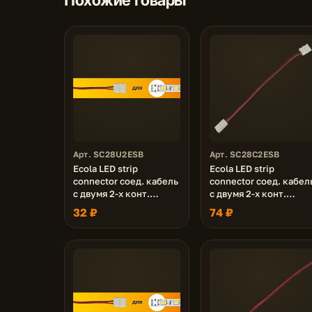
Арт. SC28U2ESB
Арт. SC28C2ESB
Ecola LED strip
Ecola LED strip
connector соед. кабель
connector соед. кабел
с двумя 2-х конт.
с двумя 2-х конт.
зажимными разъемами
зажимными разъемам
32 ₽
74 ₽
8mm 15 см 1шт.
8mm 15 см. уп. 3 шт.