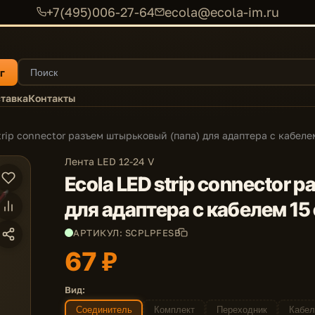
+7(495)006-27-64
ecola@ecola-im.ru
г
тавка
Контакты
trip connector разъем штырьковый (папа) для адаптера с кабелем 
Лента LED 12-24 V
Ecola LED strip connector
для адаптера с кабелем 15 с
АРТИКУЛ: SCPLPFESB
67 ₽
Вид:
Соединитель
Комплект
Переходник
Кабел