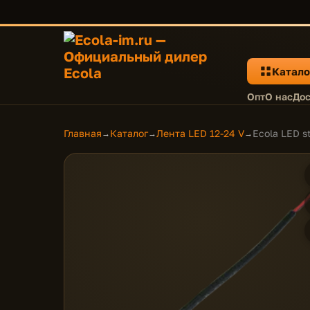
Катало
Опт
О нас
Дос
Главная
Каталог
Лента LED 12-24 V
Ecola LED s
→
→
→