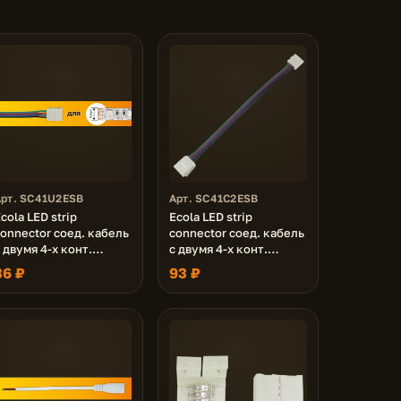
Арт. SC41U2ESB
Арт. SC41C2ESB
cola LED strip
Ecola LED strip
onnector соед. кабель
connector соед. кабель
 двумя 4-х конт.
с двумя 4-х конт.
зажимными разъемами
зажимными разъемами
36 ₽
93 ₽
0mm 15 см 1шт.
10mm 15 см. уп. 3 шт.