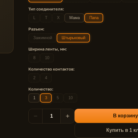
Тип соединителя:
L
T
X
Мама
Папа
Разъем:
Зажимной
Штырьковый
Ширина ленты, мм:
8
10
Количество контактов:
2
4
Количество:
1
3
5
10
−
+
В корзину
Купить в 1 к