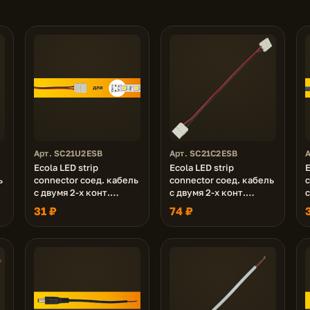
Арт. SC21U2ESB
Арт. SC21C2ESB
Ecola LED strip
Ecola LED strip
E
ь
connector соед. кабель
connector соед. кабель
c
с двумя 2-х конт.
с двумя 2-х конт.
с
и
зажимными разъемами
зажимными разъемами
31 ₽
74 ₽
10mm 15 см 1шт.
10mm 15 см. уп. 3 шт.
1