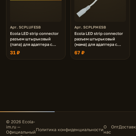
Арт. SCPLUFESB
Арт. SCPLPMESB
Ecola LED strip connector
Ecola LED strip connector
разъем штырьковый
разъем штырьковый
(папа) для адаптера с
(мама) для адаптера с
кабелем 15 см 1шт.
кабелем 15 см. уп. 3 шт.
31 ₽
67 ₽
© 2026 Ecola-
im.ru —
О
Опт
Доставк
Политика конфиденциальности
Официальный
нас