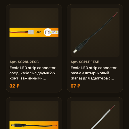
Арт. SC28U2ESB
Арт. SCPLPFESB
Ecola LED strip connector
Ecola LED strip connector
соед. кабель с двумя 2-х
разъем штырьковый
конт. зажимными
(папа) для адаптера с
разъемами 8mm 15 см
кабелем 15 см. уп. 3 шт.
32 ₽
67 ₽
1шт.