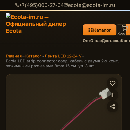
+7(495)006-27-64
ecola@ecola-im.ru
Каталог
Корзин
Опт
О нас
Доставка
Кон
Главная
Каталог
Лента LED 12-24 V
→
→
→
Ecola LED strip connector соед. кабель с двумя 2-х конт.
зажимными разъемами 8mm 15 см. уп. 3 шт.