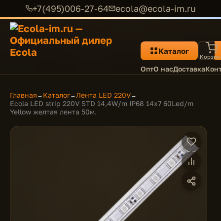
+7(495)006-27-64
ecola@ecola-im.ru
Каталог
Корзин
Опт
О нас
Доставка
Кон
Главная
Каталог
Лента LED 220V
→
→
→
Ecola LED strip 220V STD 14,4W/m IP68 14x7 60Led/m
Yellow желтая лента 50м.