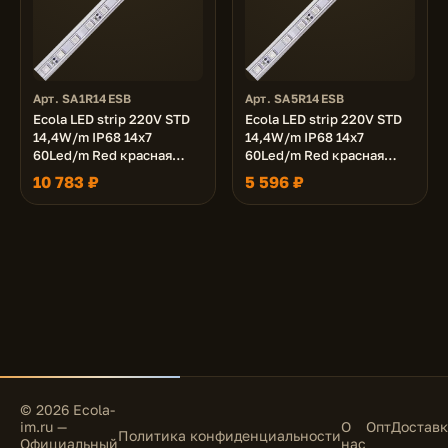
Арт. SA1R14ESB
Арт. SA5R14ESB
Ecola LED strip 220V STD
Ecola LED strip 220V STD
14,4W/m IP68 14x7
14,4W/m IP68 14x7
60Led/m Red красная
60Led/m Red красная
лента 100м.
лента 50м.
10 783 ₽
5 596 ₽
© 2026 Ecola-
im.ru —
О
Опт
Доставк
Политика конфиденциальности
Официальный
нас