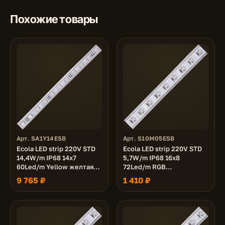
Похожие товары
Арт. SA1Y14ESB
Арт. S10M05ESB
Ecola LED strip 220V STD
Ecola LED strip 220V STD
14,4W/m IP68 14x7
5,7W/m IP68 16x8
60Led/m Yellow желтая
72Led/m RGB
лента 100м.
разноцветная лента 10м.
9 765 ₽
1 410 ₽