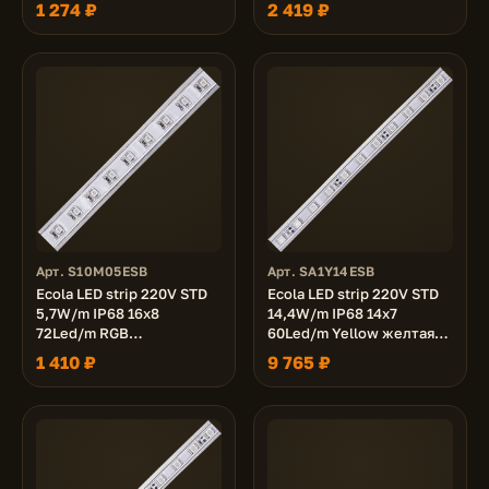
разноцветная лента 10м.
разноцветная лента 20м.
1 274 ₽
2 419 ₽
Арт. S10M05ESB
Арт. SA1Y14ESB
Ecola LED strip 220V STD
Ecola LED strip 220V STD
5,7W/m IP68 16x8
14,4W/m IP68 14x7
72Led/m RGB
60Led/m Yellow желтая
разноцветная лента 10м.
лента 100м.
1 410 ₽
9 765 ₽