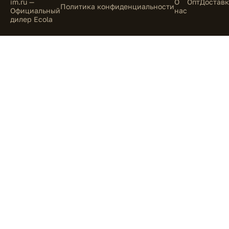
im.ru —
О
Опт
Доставк
Политика конфиденциальности
Официальный
нас
дилер Ecola