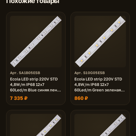
Похожие товары
Арт. SA1B05ESB
Арт. S10G05ESB
Ecola LED strip 220V STD
Ecola LED strip 220V STD
4,8W/m IP68 12x7
4,8W/m IP68 12x7
60Led/m Blue синяя лента
60Led/m Green зеленая
100м.
лента 10м.
7 335 ₽
860 ₽