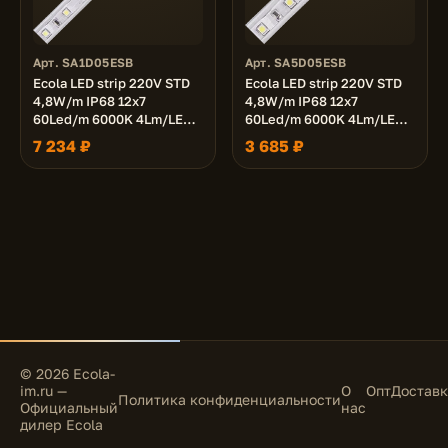
Арт. SA1D05ESB
Арт. SA5D05ESB
Ecola LED strip 220V STD
Ecola LED strip 220V STD
4,8W/m IP68 12x7
4,8W/m IP68 12x7
60Led/m 6000K 4Lm/LED
60Led/m 6000K 4Lm/LED
240Lm/m лента 100м.
240Lm/m лента 50м.
7 234 ₽
3 685 ₽
© 2026 Ecola-
im.ru —
О
Опт
Доставк
Политика конфиденциальности
Официальный
нас
дилер Ecola