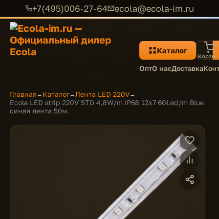
+7(495)006-27-64
ecola@ecola-im.ru
Каталог
Корзин
Опт
О нас
Доставка
Кон
Главная
Каталог
Лента LED 220V
→
→
→
Ecola LED strip 220V STD 4,8W/m IP68 12x7 60Led/m Blue
синяя лента 50м.