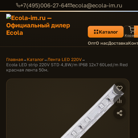
+7(495)006-27-64
ecola@ecola-im.ru
Каталог
Корзин
Опт
О нас
Доставка
Кон
Главная
Каталог
Лента LED 220V
→
→
→
Ecola LED strip 220V STD 4,8W/m IP68 12x7 60Led/m Red
красная лента 50м.