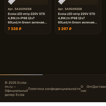
Арт. SA1G05ESB
Арт. SA5G05ESB
Ecola LED strip 220V STD
Ecola LED strip 220V STD
4,8W/m IP68 12x7
4,8W/m IP68 12x7
60Led/m Green зеленая
60Led/m Green зеленая
лента 100м.
лента 50м.
7 338 ₽
3 297 ₽
© 2026 Ecola-
im.ru —
О
Опт
Доставк
Политика конфиденциальности
Официальный
нас
дилер Ecola