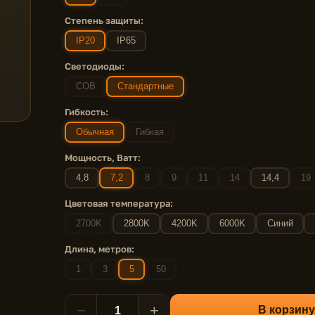
Степень защиты:
IP20
IP65
Светодиоды:
COB
Стандартные
Гибкость:
Обычная
Гибкая
Мощность, Ватт:
4,8
7,2
8
9
11
14
14,4
19
Цветовая температура:
2700K
2800K
4200K
6000K
Синий
Длина, метров:
1
3
5
50
−
+
В корзину