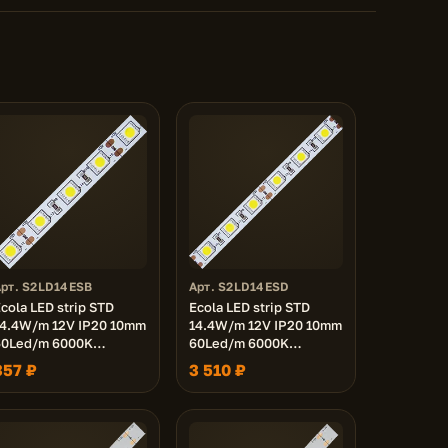
Арт. S2LD14ESB
Арт. S2LD14ESD
cola LED strip STD
Ecola LED strip STD
14.4W/m 12V IP20 10mm
14.4W/m 12V IP20 10mm
60Led/m 6000K
60Led/m 6000K
14Lm/LED 840Lm/m
14Lm/LED 840Lm/m
357 ₽
3 510 ₽
светодиодная лента на
светодиодная лента на
катушке 5м.
катушке 50м.