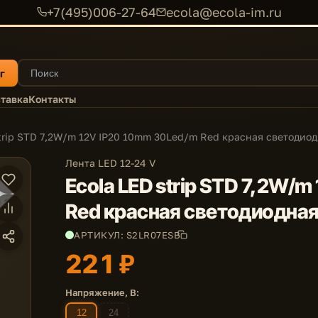
+7(495)006-27-64
ecola@ecola-im.ru
г
тавка
Контакты
trip STD 7,2W/m 12V IP20 10mm 30Led/m Red красная светодиод
Лента LED 12-24 V
Ecola LED strip STD 7,2W/
Red красная светодиодная
АРТИКУЛ: S2LR07ESB
221 ₽
Напряжение, В:
12
24