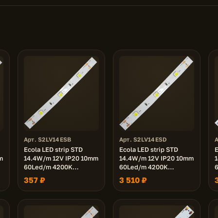
Арт. S2LV14ESB
Арт. S2LV14ESD
Ecola LED strip STD
Ecola LED strip STD
E
m
14.4W/m 12V IP20 10mm
14.4W/m 12V IP20 10mm
60Led/m 4200K
60Led/m 4200K
14Lm/LED 840Lm/m
14Lm/LED 840Lm/m
357 ₽
3 510 ₽
а
светодиодная лента на
светодиодная лента на
катушке 5м.
катушке 50м.