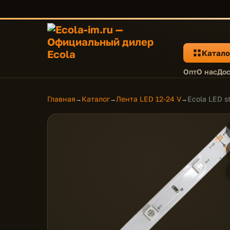
Катало
Опт
О нас
Дос
Главная
Каталог
Лента LED 12-24 V
Ecola LED s
→
→
→