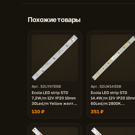
Похожие товары
Арт. S2LY07ESB
Арт. S2LW14ESB
Ecola LED strip STD
Ecola LED strip STD
7,2W/m 12V IP20 10mm
14.4W/m 12V IP20 10m
30Led/m Yellow желтая
60Led/m 2800K
светодиодная лента на
14Lm/LED 840Lm/m
130 ₽
351 ₽
катушке 5м.
светодиодная лента н
катушке 5м.