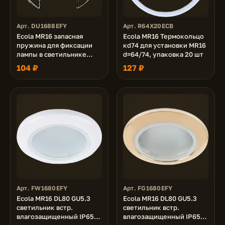
Арт. DU1688EFY
Арт. R64X20ECB
Ecola MR16 запасная
Ecola MR16 Термокольцо
пружина для фиксации
кd74 для установки MR16
лампы в светильнике
d=64/74, упаковка 20 шт
MR16 со стопорами,
104 ₽
127 ₽
упаковка 20шт
Арт. FW1680EFY
Арт. FG1680EFY
Ecola MR16 DL80 GU5.3
Ecola MR16 DL80 GU5.3
светильник встр.
светильник встр.
влагозащищенный IP65
влагозащищенный IP65