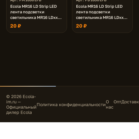
Ecola MR16 LD Strip LED
Ecola MR16 LD Strip LED
лента подсветки
лента подсветки
светильника MR16 LDxxxx
светильника MR16 LDxxxx
24V, 3.0W, RGB
24V, 3.0W, 6000K
20 ₽
20 ₽
© 2026 Ecola-
im.ru —
О
Опт
Доставк
Политика конфиденциальности
Официальный
нас
дилер Ecola