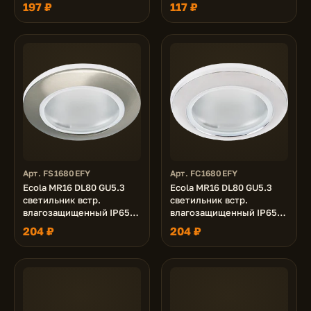
белый 32x93
золото 32x93
197 ₽
117 ₽
Арт. FS1680EFY
Арт. FC1680EFY
Ecola MR16 DL80 GU5.3
Ecola MR16 DL80 GU5.3
светильник встр.
светильник встр.
влагозащищенный IP65
влагозащищенный IP65
сатин-хром 32x93
хром 32x93
204 ₽
204 ₽