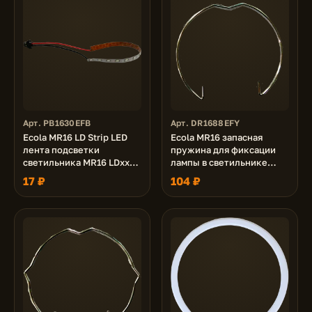
Арт. PB1630EFB
Арт. DR1688EFY
Ecola MR16 LD Strip LED
Ecola MR16 запасная
лента подсветки
пружина для фиксации
светильника MR16 LDxxxx
лампы в светильнике
24V, 3.0W, Синяя Blue
MR16 без стопоров,
17 ₽
104 ₽
упаковка 20шт