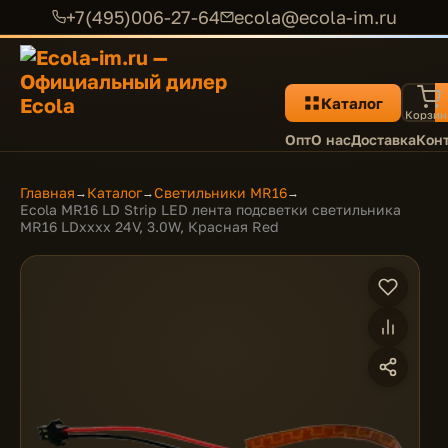
+7(495)006-27-64
ecola@ecola-im.ru
Каталог
Корзин
Опт
О нас
Доставка
Кон
Главная
Каталог
Светильники MR16
→
→
→
Ecola MR16 LD Strip LED лента подсветки светильника
MR16 LDxxxx 24V, 3.0W, Красная Red