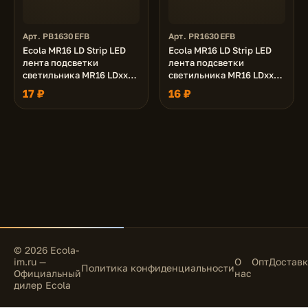
Арт. PB1630EFB
Арт. PR1630EFB
Ecola MR16 LD Strip LED
Ecola MR16 LD Strip LED
лента подсветки
лента подсветки
светильника MR16 LDxxxx
светильника MR16 LDxxxx
24V, 3.0W, Синяя Blue
24V, 3.0W, Красная Red
17 ₽
16 ₽
© 2026 Ecola-
im.ru —
О
Опт
Доставк
Политика конфиденциальности
Официальный
нас
дилер Ecola