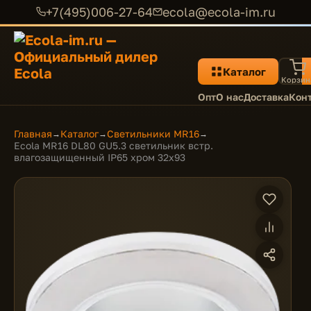
+7(495)006-27-64
ecola@ecola-im.ru
Каталог
Корзин
Опт
О нас
Доставка
Кон
Главная
Каталог
Светильники MR16
→
→
→
Ecola MR16 DL80 GU5.3 светильник встр.
влагозащищенный IP65 хром 32x93