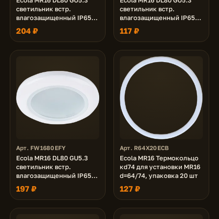
Ecola MR16 DL80 GU5.3
Ecola MR16 DL80 GU5.3
светильник встр.
светильник встр.
влагозащищенный IP65
влагозащищенный IP65
сатин-хром 32x93
золото 32x93
204 ₽
117 ₽
Арт. FW1680EFY
Арт. R64X20ECB
Ecola MR16 DL80 GU5.3
Ecola MR16 Термокольцо
светильник встр.
кd74 для установки MR16
влагозащищенный IP65
d=64/74, упаковка 20 шт
белый 32x93
197 ₽
127 ₽