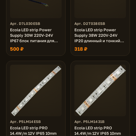
Арт. D7L030ESB
Арт. D2T038ESB
Ecola LED strip Power
Ecola LED strip Power
Supply 30W 220V-24V
Supply 38W 220V-24V
IP67 блок питания для
IP20 длинный и тонкий
светодиодной ленты
блок питания для
500 ₽
318 ₽
светодиодной ленты
Арт. P5LM14ESB
Арт. P5LM1431B
Ecola LED strip PRO
Ecola LED strip PRO
14.4W/m 12V IP65 10mm
14.4W/m 12V IP65 10mm