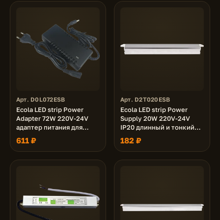
Арт. D0L072ESB
Арт. D2T020ESB
Ecola LED strip Power
Ecola LED strip Power
Adapter 72W 220V-24V
Supply 20W 220V-24V
адаптер питания для
IP20 длинный и тонкий
светодиодной ленты
блок питания для
611 ₽
182 ₽
(провод с вилкой)
светодиодной ленты