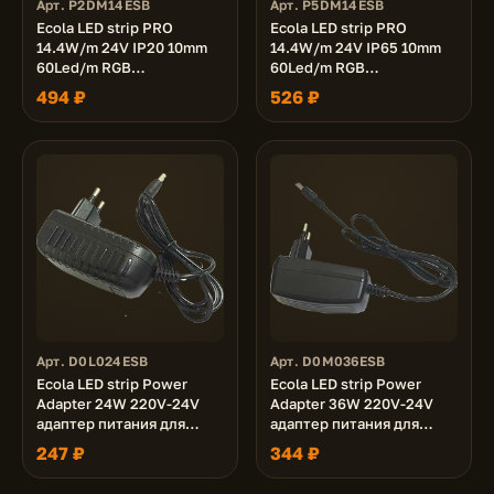
Арт. P2DM14ESB
Арт. P5DM14ESB
Ecola LED strip PRO
Ecola LED strip PRO
14.4W/m 24V IP20 10mm
14.4W/m 24V IP65 10mm
60Led/m RGB
60Led/m RGB
разноцветная
разноцветная
494 ₽
526 ₽
светодиодная лента на
светодиодная лента на
катушке 5м.
катушке 5м.
Арт. D0L024ESB
Арт. D0M036ESB
Ecola LED strip Power
Ecola LED strip Power
Adapter 24W 220V-24V
Adapter 36W 220V-24V
адаптер питания для
адаптер питания для
светодиодной ленты (на
светодиодной ленты (на
247 ₽
344 ₽
вилке)
вилке)