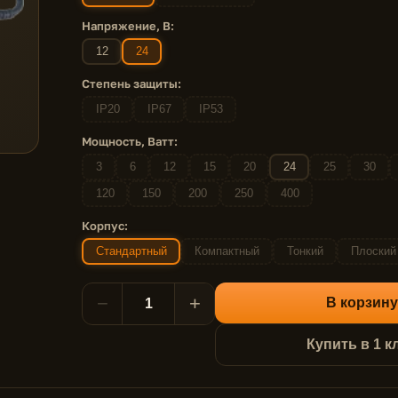
Напряжение, В:
12
24
Степень защиты:
IP20
IP67
IP53
Мощность, Ватт:
3
6
12
15
20
24
25
30
120
150
200
250
400
Корпус:
Стандартный
Компактный
Тонкий
Плоский
−
+
В корзину
Купить в 1 к