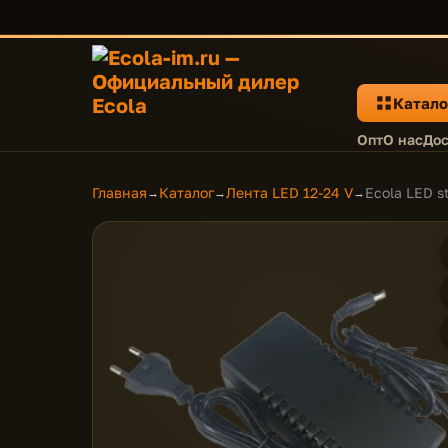
Катало
Опт
О нас
Дос
Главная
Каталог
Лента LED 12-24 V
Ecola LED s
→
→
→