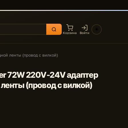
☀️
Корзина
Войти
дной ленты (провод с вилкой)
pter 72W 220V-24V адаптер
ленты (провод с вилкой)