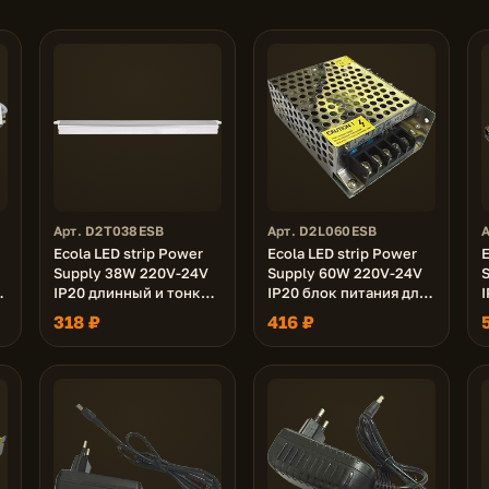
Арт. D2T038ESB
Арт. D2L060ESB
Ecola LED strip Power
Ecola LED strip Power
E
Supply 38W 220V-24V
Supply 60W 220V-24V
IP20 длинный и тонкий
IP20 блок питания для
I
блок питания для
светодиодной ленты
318 ₽
416 ₽
светодиодной ленты