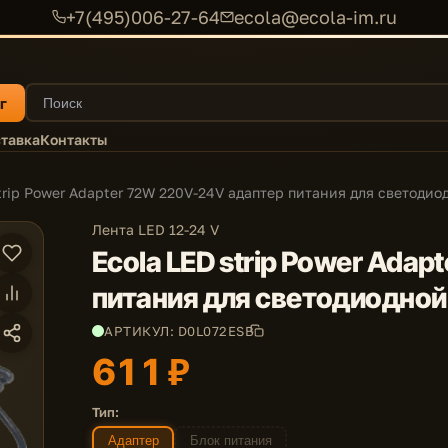
+7(495)006-27-64
ecola@ecola-im.ru
г
тавка
Контакты
trip Power Adapter 72W 220V-24V адаптер питания для светодио
Лента LED 12-24 V
Ecola LED strip Power Ada
питания для светодиодной 
АРТИКУЛ: D0L072ESB
611 ₽
Тип:
Адаптер
Блок питания