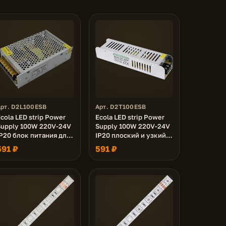
Арт. D2L100ESB
Арт. D2T100ESB
cola LED strip Power
Ecola LED strip Power
Supply 100W 220V-24V
Supply 100W 220V-24V
P20 блок питания для
IP20 плоский и узкий
светодиодной ленты
блок питания для
591 ₽
591 ₽
светодиодной ленты