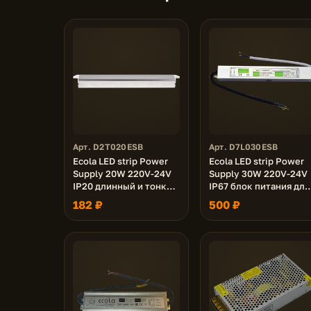
Арт. D2T020ESB
Арт. D7L030ESB
Ecola LED strip Power
Ecola LED strip Power
Supply 20W 220V-24V
Supply 30W 220V-24V
IP20 длинный и тонкий
IP67 блок питания для
блок питания для
светодиодной ленты
182 ₽
500 ₽
светодиодной ленты