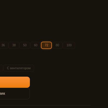
36
38
50
60
72
80
100
С вентилятором
лик