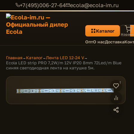
+7(495)006-27-64
ecola@ecola-im.ru
Каталог
Корзин
Опт
О нас
Доставка
Кон
Главная
Каталог
Лента LED 12-24 V
→
→
→
Ecola LED strip PRO 7,2W/m 12V IP20 8mm 72Led/m Blue
синяя светодиодная лента на катушке 5м.