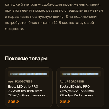
катушке 5 метров — удобно для протяжённых линий,
при этом ленту можно резать по специальным меткам
и наращивать под нужную длину. Для подключения
потребуется блок питания 12 В соответствующей
мощности.
Похожие товары
Арт. P2QG07ESB
Арт. P2QR07ESB
Ecola LED strip PRO
Ecola LED strip PRO
7,2W/m 12V IP20 8mm
7,2W/m 12V IP20 8mm
72Led/m Green зеленая
72Led/m Red красная
светодиодная лента на
светодиодная лента на
208 ₽
218 ₽
катушке 5м.
катушке 5м.