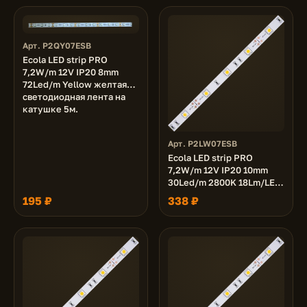
Арт. P2QY07ESB
Ecola LED strip PRO
7,2W/m 12V IP20 8mm
72Led/m Yellow желтая
светодиодная лента на
катушке 5м.
Арт. P2LW07ESB
Ecola LED strip PRO
7,2W/m 12V IP20 10mm
30Led/m 2800K 18Lm/LED
540Lm/m светодиодная
195 ₽
338 ₽
лента на катушке 5м.