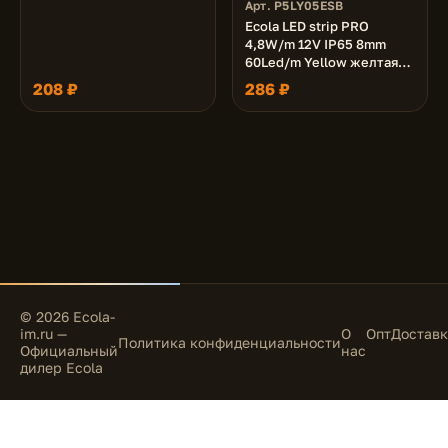
Арт. P5LY05ESB
Ecola LED strip PRO
4,8W/m 12V IP65 8mm
60Led/m Yellow желтая
светодиодная лента на
208 ₽
286 ₽
катушке 5м.
© 2026 Ecola-
im.ru —
О
Опт
Доставк
Политика конфиденциальности
Официальный
нас
дилер Ecola