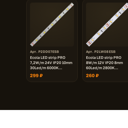
Арт. P2DD07ESB
Арт. P2LW08ESB
Ecola LED strip PRO
Ecola LED strip PRO
7,2W/m 24V IP20 10mm
8W/m 12V IP20 8mm
30Led/m 6000K
60Led/m 2800K
18Lm/LED 540Lm/m
12Lm/LED 720Lm/m
299 ₽
260 ₽
светодиодная лента на
светодиодная лента н
катушке 5м.
катушке 5м.
© 2026 Ecola-im.ru — Официальный дилер Ecola