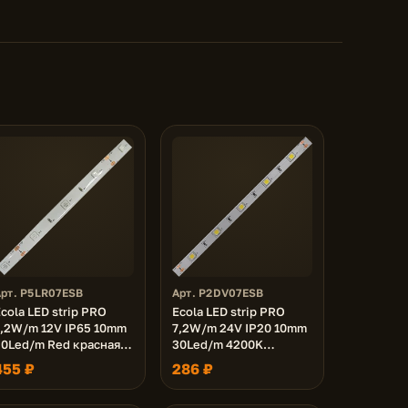
Арт. P5LR07ESB
Арт. P2DV07ESB
cola LED strip PRO
Ecola LED strip PRO
7,2W/m 12V IP65 10mm
7,2W/m 24V IP20 10mm
30Led/m Red красная
30Led/m 4200K
светодиодная лента на
18Lm/LED 540Lm/m
455 ₽
286 ₽
катушке 5м.
светодиодная лента на
катушке 5м.