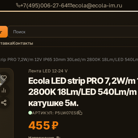
+7(495)006-27-64
ecola@ecola-im.ru
г
тавка
Контакты
strip PRO 7,2W/m 12V IP65 10mm 30Led/m 2800K 18Lm/LED 540Lm
Лента LED 12-24 V
Ecola LED strip PRO 7,2W/
2800K 18Lm/LED 540Lm/m 
катушке 5м.
АРТИКУЛ: P5LW07ESB
455 ₽
Напряжение, В: