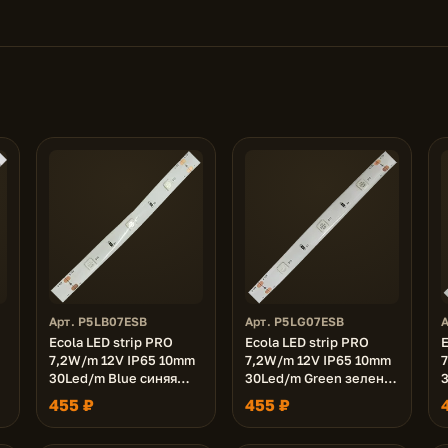
Арт. P5LB07ESB
Арт. P5LG07ESB
Ecola LED strip PRO
Ecola LED strip PRO
E
7,2W/m 12V IP65 10mm
7,2W/m 12V IP65 10mm
30Led/m Blue синяя
30Led/m Green зеленая
светодиодная лента на
светодиодная лента на
455 ₽
455 ₽
а
катушке 5м.
катушке 5м.