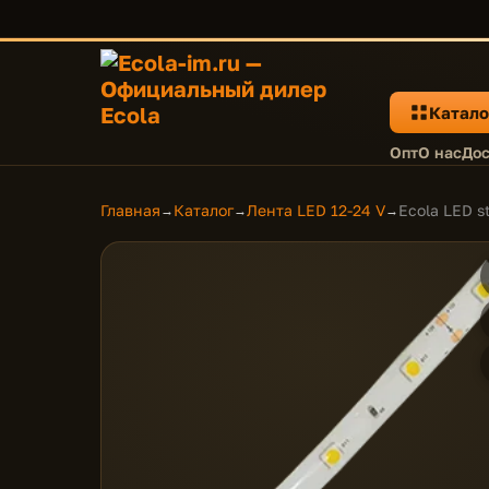
Катало
Опт
О нас
Дос
Главная
Каталог
Лента LED 12-24 V
Ecola LED 
→
→
→