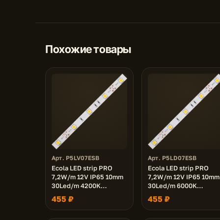
Похожие товары
Арт. P5LV07ESB
Арт. P5LD07ESB
Ecola LED strip PRO
Ecola LED strip PRO
7,2W/m 12V IP65 10mm
7,2W/m 12V IP65 10mm
30Led/m 4200K
30Led/m 6000K
18Lm/LED 540Lm/m
18Lm/LED 540Lm/m
455 ₽
455 ₽
светодиодная лента на
светодиодная лента н
катушке 5м.
катушке 5м.