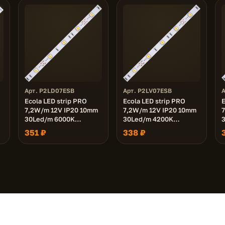
Арт. P2LD07ESB
Арт. P2LV07ESB
Ecola LED strip PRO
Ecola LED strip PRO
E
7,2W/m 12V IP20 10mm
7,2W/m 12V IP20 10mm
30Led/m 6000K
30Led/m 4200K
18Lm/LED 540Lm/m
18Lm/LED 540Lm/m
351 ₽
338 ₽
а
светодиодная лента на
светодиодная лента на
катушке 5м.
катушке 5м.
Политика конфиденциальности