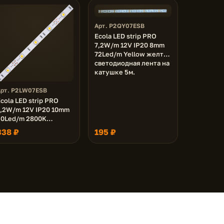
Арт. P2QY07ESB
Ecola LED strip PRO
7,2W/m 12V IP20 8mm
72Led/m Yellow желтая
светодиодная лента на
катушке 5м.
Арт. P2LW07ESB
cola LED strip PRO
7,2W/m 12V IP20 10mm
30Led/m 2800K
18Lm/LED 540Lm/m
338 ₽
195 ₽
светодиодная лента на
катушке 5м.
О нас
Опт
Доставка
Контакты