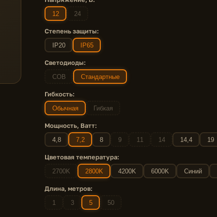
12
24
Степень защиты:
IP20
IP65
Светодиоды:
COB
Стандартные
Гибкость:
Обычная
Гибкая
Мощность, Ватт:
4,8
7,2
8
9
11
14
14,4
19
Цветовая температура:
2700K
2800K
4200K
6000K
Синий
Длина, метров:
1
3
5
50