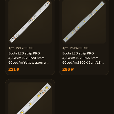
Арт. P2LY05ESB
Арт. P5LW05ESB
Ecola LED strip PRO
Ecola LED strip PRO
4,8W/m 12V IP20 8mm
4,8W/m 12V IP65 8mm
60Led/m Yellow желтая
60Led/m 2800K 6Lm/LED
светодиодная лента на
360Lm/m светодиодная
221 ₽
286 ₽
катушке 5м.
лента на катушке 5м.