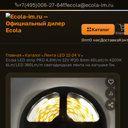
+7(495)006-27-64
ecola@ecola-im.ru
Каталог
Корзин
Опт
О нас
Доставка
Кон
Главная
Каталог
Лента LED 12-24 V
→
→
→
Ecola LED strip PRO 4,8W/m 12V IP20 8mm 60Led/m 4200K
6Lm/LED 360Lm/m светодиодная лента на катушке 5м.