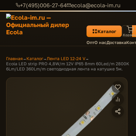
+7(495)006-27-64
ecola@ecola-im.ru
Каталог
Корзин
Опт
О нас
Доставка
Кон
Главная
Каталог
Лента LED 12-24 V
→
→
→
Ecola LED strip PRO 4,8W/m 12V IP65 8mm 60Led/m 2800K
6Lm/LED 360Lm/m светодиодная лента на катушке 5м.