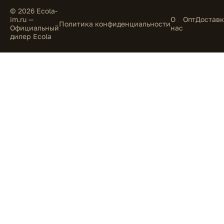
© 2026 Ecola-
im.ru —
О
Опт
Доставк
Политика конфиденциальности
Официальный
нас
дилер Ecola