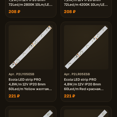
72Led/m 2800K 10Lm/LED
72Led/m 4200K 10Lm/LED
720Lm/m светодиодная
720Lm/m светодиодная
208 ₽
208 ₽
лента на катушке 5м.
лента на катушке 5м.
Арт. P2LY05ESB
Арт. P2LR05ESB
Ecola LED strip PRO
Ecola LED strip PRO
4,8W/m 12V IP20 8mm
4,8W/m 12V IP20 8mm
60Led/m Yellow желтая
60Led/m Red красная
светодиодная лента на
светодиодная лента на
221 ₽
221 ₽
катушке 5м.
катушке 5м.