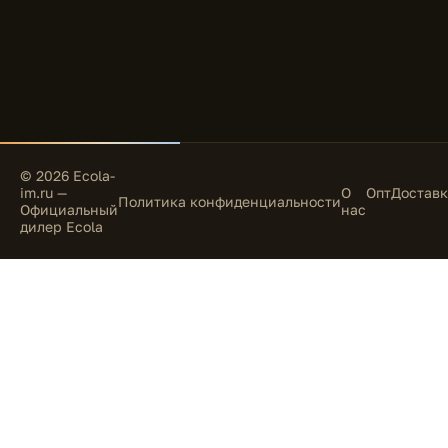
© 2026 Ecola-
im.ru —
О
Опт
Доставк
Политика конфиденциальности
Официальный
нас
дилер Ecola