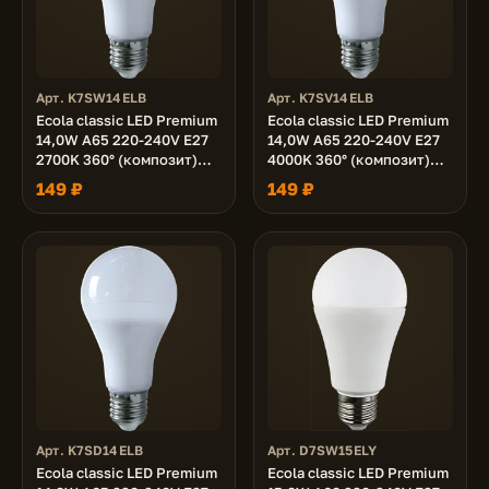
Арт. K7SW14ELB
Арт. K7SV14ELB
Ecola classic LED Premium
Ecola classic LED Premium
14,0W A65 220-240V E27
14,0W A65 220-240V E27
2700K 360° (композит)
4000K 360° (композит)
125x65
125x65
149 ₽
149 ₽
Арт. K7SD14ELB
Арт. D7SW15ELY
Ecola classic LED Premium
Ecola classic LED Premium