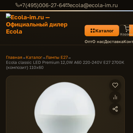
+7(495)006-27-64
ecola@ecola-im.ru
Каталог
Корзин
Опт
О нас
Доставка
Кон
Главная
Каталог
Лампы E27
→
→
→
Ecola classic LED Premium 12,0W A60 220-240V E27 2700K
(композит) 110x60