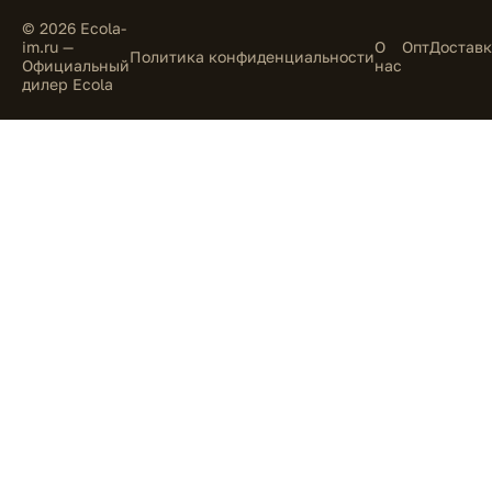
© 2026 Ecola-
im.ru —
О
Опт
Доставк
Политика конфиденциальности
Официальный
нас
дилер Ecola