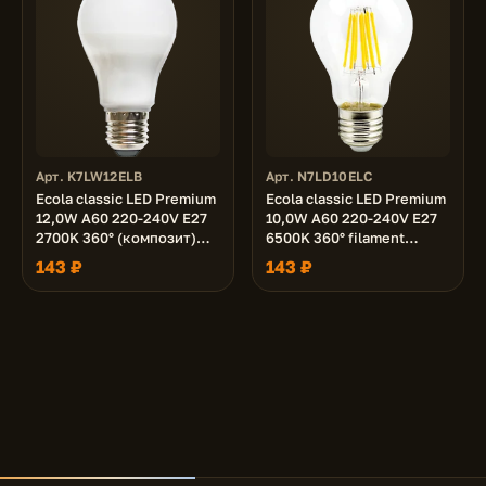
Арт. K7LW12ELB
Арт. N7LD10ELC
Ecola classic LED Premium
Ecola classic LED Premium
12,0W A60 220-240V E27
10,0W A60 220-240V E27
2700K 360° (композит)
6500K 360° filament
110x60
прозр. нитевидная (Ra 80,
143 ₽
143 ₽
100 Lm/W, КП=0) 105x60