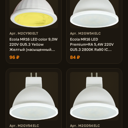
Арт. M2CY90ELT
Арт. M2GW54ELC
Ecola MR16 LED color 9,0W
Ecola MR16 LED
220V GU5.3 Yellow
Premium+RA 5,4W 220V
Желтый (насыщенный
GU5.3 2800K Ra90 IC
цвет) прозрачная 47х50
матовая 51x50
96 ₽
84 ₽
Арт. M2GV54ELC
Арт. M2GD54ELC