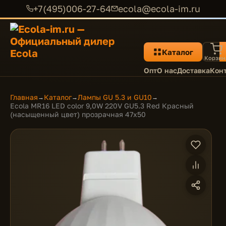
+7(495)006-27-64
ecola@ecola-im.ru
Каталог
Корзин
Опт
О нас
Доставка
Кон
Главная
Каталог
Лампы GU 5.3 и GU10
→
→
→
Ecola MR16 LED color 9,0W 220V GU5.3 Red Красный
(насыщенный цвет) прозрачная 47x50