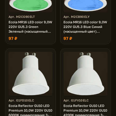
Арт. M2CG90ELT
Арт. M2CB90ELY
Ecola MR16 LED color 9,0W
Ecola MR16 LED color 9,0W
220V GU5.3 Green
220V GU5.3 Blue Синий
Зеленый (насыщенный
(насыщенный цвет)
цвет) прозрачная 47х50
прозрачная 47х50
97 ₽
97 ₽
Арт. G1FD10ELC
Арт. G1FV10ELC
Ecola Reflector GU10 LED
Ecola Reflector GU10 LED
Premium 10,0W 220V GU10
Premium 10,0W 220V GU10
6000K диммирование 3-х
4200K диммирование 3-х