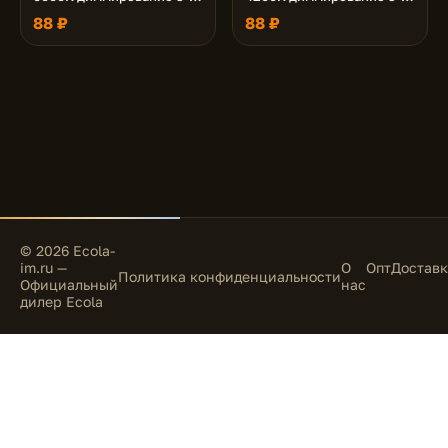
ступ. (100% -50% - 10% )
ступ. (100% -50% - 10% )
88 ₽
88 ₽
матовая 48x50
матовая 48x50
© 2026 Ecola-
im.ru —
О
Опт
Доставк
Политика конфиденциальности
Официальный
нас
дилер Ecola