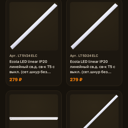
Арт. LT5V24ELC
Арт. LT5D24ELC
Ecola LED linear IP20
Ecola LED linear IP20
линейный св.д. св-к T5 с
линейный св.д. св-к T5 с
выкл. (сет.шнур без
выкл. (сет.шнур без
вилки, жест.коннектор)
вилки, жест.коннектор)
279 ₽
279 ₽
24W 220V 4200K
24W 220V 6500K
1170x22x35
1170x22x35