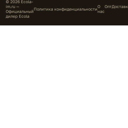
© 2026 Ecola-
im.ru —
О
Опт
Доставк
Политика конфиденциальности
Официальный
нас
дилер Ecola