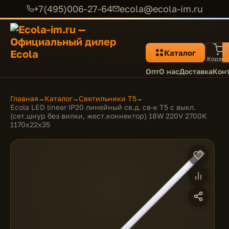
+7(495)006-27-64
ecola@ecola-im.ru
Каталог
Корзин
Опт
О нас
Доставка
Кон
Главная
Каталог
Светильники T5
→
→
→
Ecola LED linear IP20 линейный св.д. св-к T5 с выкл.
(сет.шнур без вилки, жест.коннектор) 18W 220V 2700K
1170x22x35