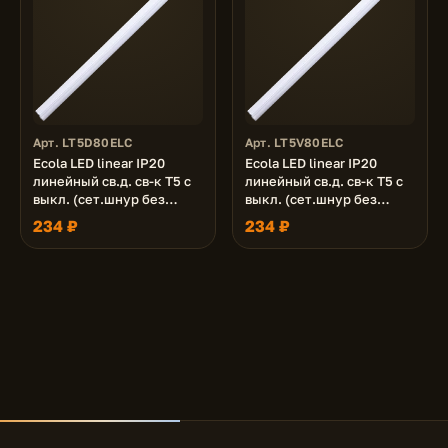
Арт. LT5D80ELC
Арт. LT5V80ELC
Ecola LED linear IP20
Ecola LED linear IP20
линейный св.д. св-к T5 с
линейный св.д. св-к T5 с
выкл. (сет.шнур без
выкл. (сет.шнур без
вилки, жест.коннектор)
вилки, жест.коннектор)
234 ₽
234 ₽
8W 220V 6500K
8W 220V 4200K
570x22x33
570x22x33