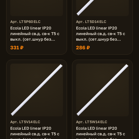
Арт. LT5P60ELC
Арт. LT5D14ELC
Ecola LED linear IP20
Ecola LED linear IP20
линейный св.д. св-к T5 с
линейный св.д. св-к T5 с
выкл. (сет.шнур без
выкл. (сет.шнур без
вилки, жест.коннектор)
вилки, жест.коннектор)
331 ₽
286 ₽
6W 220V для растений
14W 220V 6500K
575x21x34
870x22x35
Арт. LT5V14ELC
Арт. LT5W14ELC
Ecola LED linear IP20
Ecola LED linear IP20
линейный св.д. св-к T5 с
линейный св.д. св-к T5 с