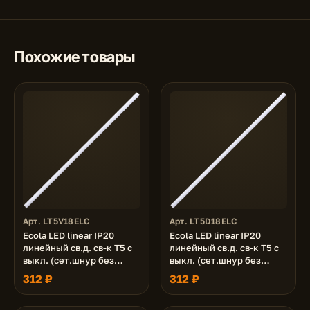
Похожие товары
Арт. LT5V18ELC
Арт. LT5D18ELC
Ecola LED linear IP20
Ecola LED linear IP20
линейный св.д. св-к T5 с
линейный св.д. св-к T5 с
выкл. (сет.шнур без
выкл. (сет.шнур без
вилки, жест.коннектор)
вилки, жест.коннектор)
312 ₽
312 ₽
18W 220V 4200K
18W 220V 6500K
1170x22x35
1170x22x35