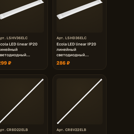
Арт. LSHV36ELC
Арт. LSHD36ELC
cola LED linear IP20
Ecola LED linear IP20
линейный
линейный
светодиодный
светодиодный
светильник (замена
светильник (замена
299 ₽
286 ₽
ЛПО) 36W 220V 4200K
ЛПО) 36W 220V 6500K
1200x75x25
1200x75x25
Арт. CR8D22ELB
Арт. CR8V22ELB