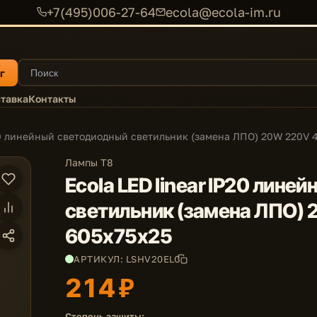
+7(495)006-27-64
ecola@ecola-im.ru
г
тавка
Контакты
P20 линейный светодиодный светильник (замена ЛПО) 20W 220V 
Лампы T8
Ecola LED linear IP20 лин
светильник (замена ЛПО)
605x75x25
АРТИКУЛ: LSHV20ELC
214 ₽
Степень защиты: