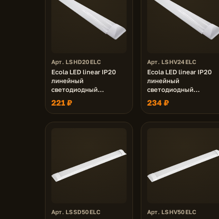
Арт. LSHD20ELC
Арт. LSHV24ELC
Ecola LED linear IP20
Ecola LED linear IP20
линейный
линейный
светодиодный
светодиодный
светильник (замена
светильник (замена
221 ₽
234 ₽
ЛПО) 20W 220V 6500K
ЛПО) 24W 220V 4200K
600x75x25
600x75x25
Арт. LSSD50ELC
Арт. LSHV50ELC