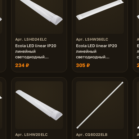
Арт. LSHD24ELC
Арт. LSHW36ELC
Ecola LED linear IP20
Ecola LED linear IP20
E
линейный
линейный
светодиодный
светодиодный
светильник (замена
светильник (замена
234 ₽
305 ₽
ЛПО) 24W 220V 6500K
ЛПО) 36W 220V 2700K
600x75x25
1200x75x25
Арт. LSHW20ELC
Арт. CQ8D22ELB