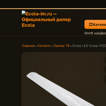
Катало
Опт
О нас
Дос
Главная
Каталог
Лампы T8
Ecola LED linear I
→
→
→