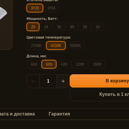
IP20
IP65
Мощность, Ватт:
20
24
36
40
50
60
Цветовая температура:
2700K
4200K
6500K
Длина, мм:
600
605
620
1200
1500
−
+
В корзину
Купить в 1 к
ата и доставка
Гарантия