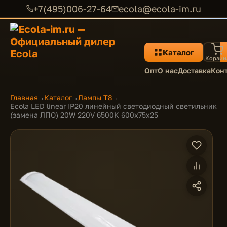
+7(495)006-27-64
ecola@ecola-im.ru
Каталог
Корзин
Опт
О нас
Доставка
Кон
Главная
Каталог
Лампы T8
→
→
→
Ecola LED linear IP20 линейный светодиодный светильник
(замена ЛПО) 20W 220V 6500K 600x75x25