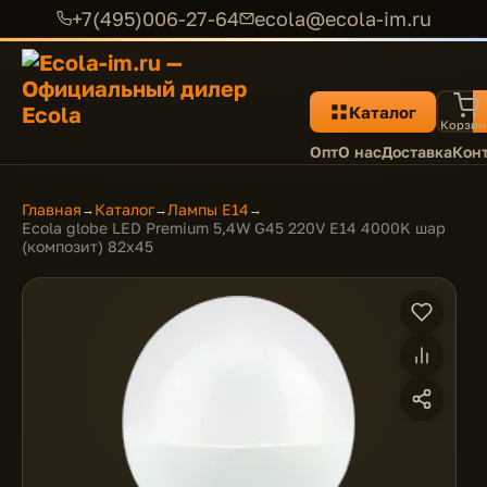
+7(495)006-27-64
ecola@ecola-im.ru
Каталог
Корзин
Опт
О нас
Доставка
Кон
Главная
Каталог
Лампы E14
→
→
→
Ecola globe LED Premium 5,4W G45 220V E14 4000K шар
(композит) 82x45