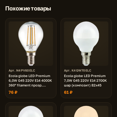
Похожие товары
Арт. N4PV60ELC
Арт. K4QW70ELC
Ecola globe LED Premium
Ecola globe LED Premium
6,0W G45 220V E14 4000K
7,0W G45 220V E14 2700K
360° filament прозр.
шар (композит) 82x45
нитевидный шар (Ra 80,
76 ₽
61 ₽
100 Lm/W, КП=0) 78х45