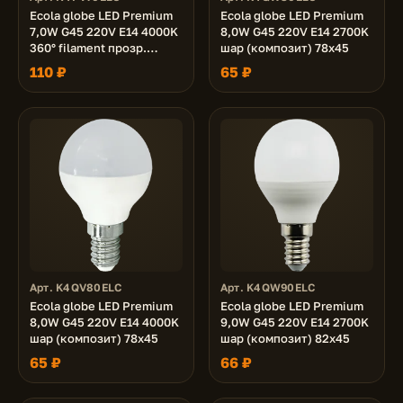
Ecola globe LED Premium
Ecola globe LED Premium
7,0W G45 220V E14 4000K
8,0W G45 220V E14 2700K
360° filament прозр.
шар (композит) 78x45
нитевидный шар (Ra 80,
110 ₽
65 ₽
100 Lm/W, КП=0) 68х45
Арт. K4QV80ELC
Арт. K4QW90ELC
Ecola globe LED Premium
Ecola globe LED Premium
8,0W G45 220V E14 4000K
9,0W G45 220V E14 2700K
шар (композит) 78x45
шар (композит) 82x45
65 ₽
66 ₽