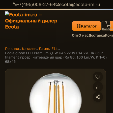
+7(495)006-27-64
ecola@ecola-im.ru
Каталог
Корзин
Опт
О нас
Доставка
Кон
Главная
Каталог
Лампы E14
→
→
→
Ecola globe LED Premium 7,0W G45 220V E14 2700K 360°
filament прозр. нитевидный шар (Ra 80, 100 Lm/W, КП=0)
68х45