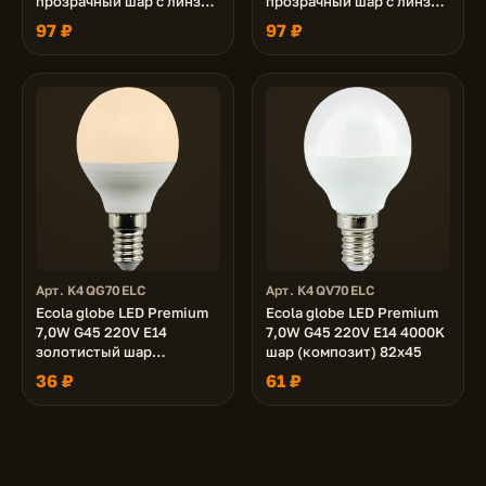
прозрачный шар с линзой
прозрачный шар с линзой
(композит) 80x45
(композит) 80x45
97 ₽
97 ₽
Арт. K4QG70ELC
Арт. K4QV70ELC
Ecola globe LED Premium
Ecola globe LED Premium
7,0W G45 220V E14
7,0W G45 220V E14 4000K
золотистый шар
шар (композит) 82x45
(композит) 77x45
36 ₽
61 ₽