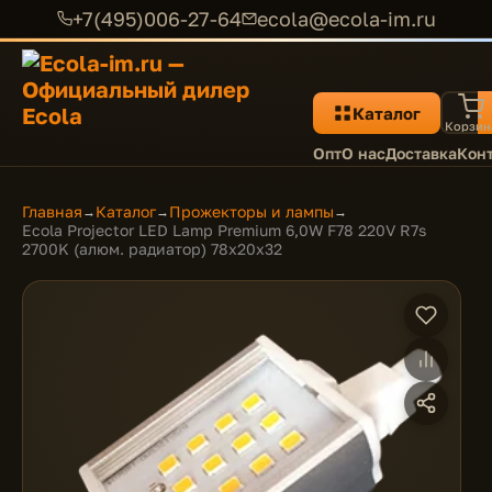
+7(495)006-27-64
ecola@ecola-im.ru
Каталог
Корзин
Опт
О нас
Доставка
Кон
Главная
Каталог
Прожекторы и лампы
→
→
→
Ecola Projector LED Lamp Premium 6,0W F78 220V R7s
2700K (алюм. радиатор) 78x20x32