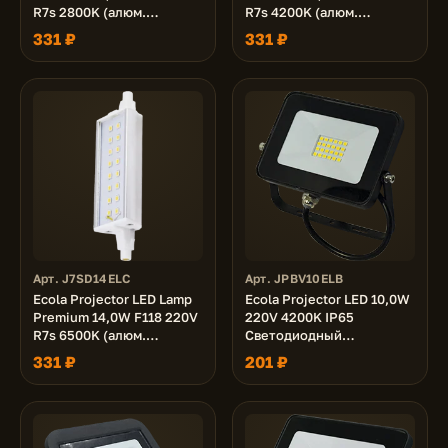
R7s 2800K (алюм.
R7s 4200K (алюм.
радиатор) 118x20x32
радиатор) 118x20x32
331 ₽
331 ₽
Арт. J7SD14ELC
Арт. JPBV10ELB
Ecola Projector LED Lamp
Ecola Projector LED 10,0W
Premium 14,0W F118 220V
220V 4200K IP65
R7s 6500K (алюм.
Светодиодный
радиатор) 118x20x32
Прожектор тонкий
331 ₽
201 ₽
Черный 72x56x21