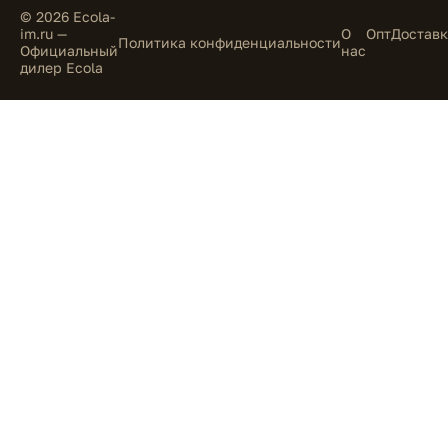
© 2026 Ecola-
im.ru —
О
Опт
Доставк
Политика конфиденциальности
Официальный
нас
дилер Ecola