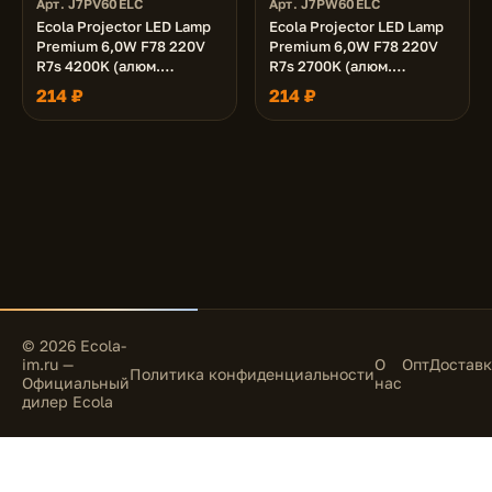
Арт. J7PV60ELC
Арт. J7PW60ELC
Ecola Projector LED Lamp
Ecola Projector LED Lamp
Premium 6,0W F78 220V
Premium 6,0W F78 220V
R7s 4200K (алюм.
R7s 2700K (алюм.
радиатор) 78x20x32
радиатор) 78x20x32
214 ₽
214 ₽
© 2026 Ecola-
im.ru —
О
Опт
Доставк
Политика конфиденциальности
Официальный
нас
дилер Ecola