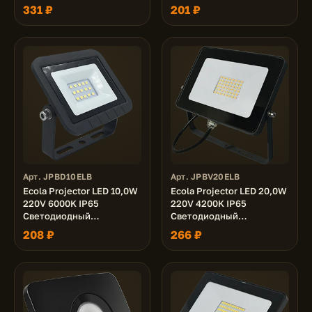
радиатор) 118x20x32
Прожектор тонкий
331 ₽
201 ₽
Черный 72x56x21
Арт. JPBD10ELB
Арт. JPBV20ELB
Ecola Projector LED 10,0W
Ecola Projector LED 20,0W
220V 6000K IP65
220V 4200K IP65
Светодиодный
Светодиодный
Прожектор тонкий
Прожектор тонкий
208 ₽
266 ₽
Черный 100x80x30
Черный 125x95x30