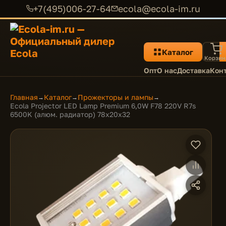
+7(495)006-27-64
ecola@ecola-im.ru
Каталог
Корзин
Опт
О нас
Доставка
Кон
Главная
Каталог
Прожекторы и лампы
→
→
→
Ecola Projector LED Lamp Premium 6,0W F78 220V R7s
6500K (алюм. радиатор) 78x20x32