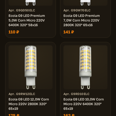
Арт. G9QD50ELC
Арт. G9QW70ELC
Ecola G9 LED Premium
Ecola G9 LED Premium
5,0W Corn Micro 220V
7,0W Corn Micro 220V
6400K 320° 58x16
2800K 320° 65x16
110 ₽
141 ₽
Арт. G9RW12ELC
Арт. G9RD10ELC
Ecola G9 LED 12,0W Corn
Ecola G9 LED 10,0W Corn
Micro 220V 2800K 320°
Micro 220V 6400K 320°
65x19
65x19
175 ₽
162 ₽