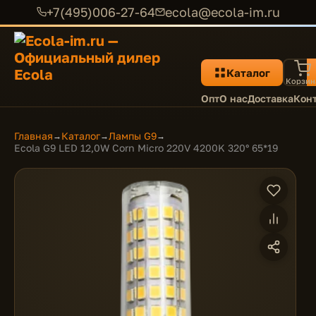
+7(495)006-27-64
ecola@ecola-im.ru
Каталог
Корзин
Опт
О нас
Доставка
Кон
Главная
Каталог
Лампы G9
→
→
→
Ecola G9 LED 12,0W Corn Micro 220V 4200K 320° 65*19