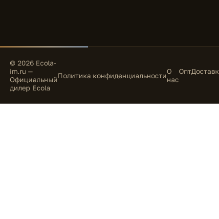
© 2026 Ecola-
im.ru —
О
Опт
Доставк
Политика конфиденциальности
Официальный
нас
дилер Ecola