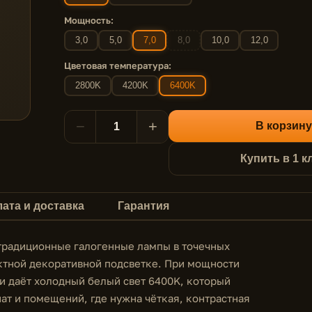
Мощность:
3,0
5,0
7,0
8,0
10,0
12,0
Цветовая температура:
2800K
4200K
6400K
−
+
В корзину
Купить в 1 к
ата и доставка
Гарантия
традиционные галогенные лампы в точечных
актной декоративной подсветке. При мощности
 и даёт холодный белый свет 6400K, который
нат и помещений, где нужна чёткая, контрастная