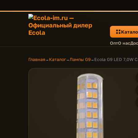
Катало
Опт
О нас
Дос
Главная
Каталог
Лампы G9
Ecola G9 LED 7,0W C
→
→
→