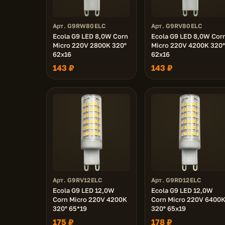
Арт. G9RW80ELC
Арт. G9RV80ELC
Ecola G9 LED 8,0W Corn
Ecola G9 LED 8,0W Cor
Micro 220V 2800K 320°
Micro 220V 4200K 320°
62x16
62x16
143 ₽
143 ₽
Арт. G9RV12ELC
Арт. G9RD12ELC
Ecola G9 LED 12,0W
Ecola G9 LED 12,0W
Corn Micro 220V 4200K
Corn Micro 220V 6400
320° 65*19
320° 65x19
175 ₽
178 ₽