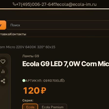
+7(495)006-27-64
ecola@ecola-im.ru
г
тавка
Контакты
orn Micro 220V 6400K 320° 60x15
Лампы G9
Ecola G9 LED 7,0W Corn Mi
АРТИКУЛ: G9RD70ELC
120 ₽
Серия:
Ecola
Ecola Premium