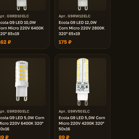
Арт. G9RD10ELC
Арт. G9RW12ELC
cola G9 LED 10,0W
Ecola G9 LED 12,0W
Corn Micro 220V 6400K
Corn Micro 220V 2800K
20° 65x19
320° 65x19
162 ₽
175 ₽
Арт. G9RD50ELC
Арт. G9RV50ELC
cola G9 LED 5,0W Corn
Ecola G9 LED 5,0W Corn
icro 220V 6400K 320°
Micro 220V 4200K 320°
50x16
50x16
89 ₽
89 ₽