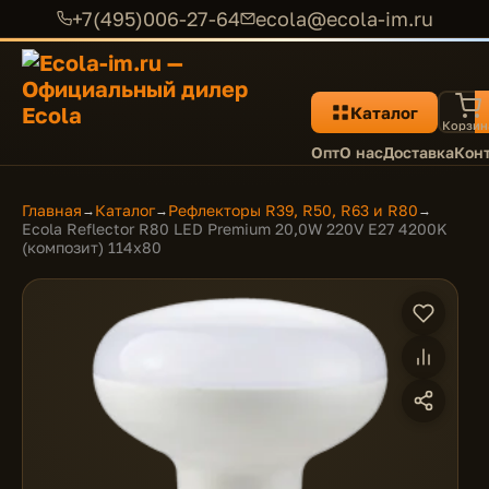
+7(495)006-27-64
ecola@ecola-im.ru
Каталог
Корзин
Опт
О нас
Доставка
Кон
Главная
Каталог
Рефлекторы R39, R50, R63 и R80
→
→
→
Ecola Reflector R80 LED Premium 20,0W 220V E27 4200K
(композит) 114x80