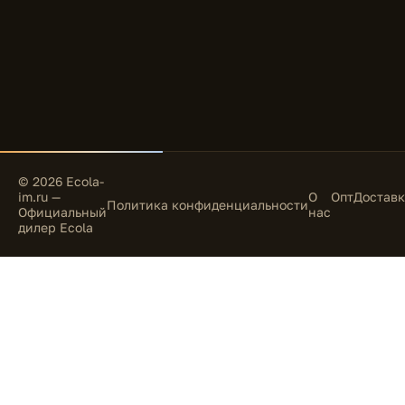
© 2026 Ecola-
im.ru —
О
Опт
Доставк
Политика конфиденциальности
Официальный
нас
дилер Ecola