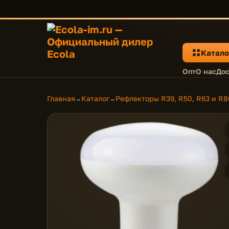
Катало
Опт
О нас
Дос
Главная
Каталог
Рефлекторы R39, R50, R63 и R8
→
→