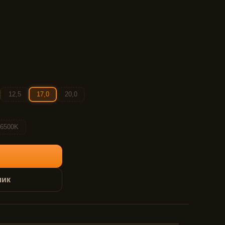
12,5
17,0
20,0
6500K
лик