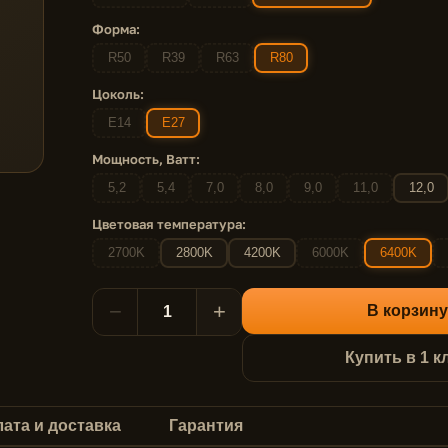
Форма:
R50
R39
R63
R80
Цоколь:
E14
E27
Мощность, Ватт:
5,2
5,4
7,0
8,0
9,0
11,0
12,0
Цветовая температура:
2700K
2800K
4200K
6000K
6400K
−
+
В корзину
Купить в 1 к
ата и доставка
Гарантия