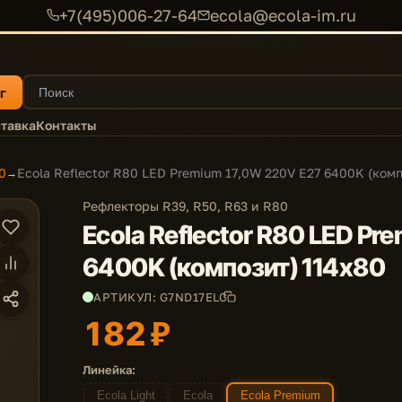
+7(495)006-27-64
ecola@ecola-im.ru
г
тавка
Контакты
0
Ecola Reflector R80 LED Premium 17,0W 220V E27 6400K (ком
→
Рефлекторы R39, R50, R63 и R80
Ecola Reflector R80 LED P
6400K (композит) 114x80
АРТИКУЛ: G7ND17ELC
182 ₽
Линейка:
Ecola Light
Ecola
Ecola Premium