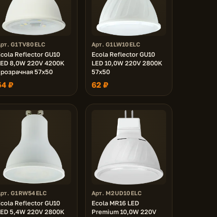
Арт. G1TV80ELC
Арт. G1LW10ELC
cola Reflector GU10
Ecola Reflector GU10
LED 8,0W 220V 4200K
LED 10,0W 220V 2800K
прозрачная 57x50
57x50
54 ₽
62 ₽
Арт. G1RW54ELC
Арт. M2UD10ELC
cola Reflector GU10
Ecola MR16 LED
LED 5,4W 220V 2800K
Premium 10,0W 220V