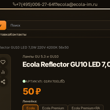
+7(495)006-27-64
ecola@ecola-im.ru
г
тавка
Контакты
flector GU10 LED 7,0W 220V 4200K 56x50
Лампы GU 5.3 и GU10
Ecola Reflector GU10 LED 
АРТИКУЛ: G1RV70ELC
50 ₽
Линейка:
Ecola
Ecola Premium
Ecola Premium+RA