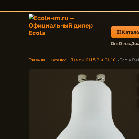
Катало
Опт
О нас
Дос
Главная
Каталог
Лампы GU 5.3 и GU10
Ecola Re
→
→
→