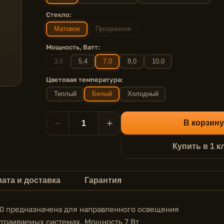
Стекло:
Матовое
Прозрачное
Мощность, Ватт:
3,0
5,4
7,0
8,0
10,0
Цветовая температура:
Теплый
Белый
Холодный
−
+
В корзину
Купить в 1 к
ата и доставка
Гарантия
0 предназначена для направленного освещения
встраиваемых системах. Мощность 7 Вт