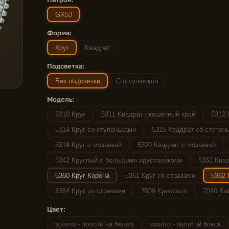
GX53
Форма:
Круг
Квадрат
Подсветка:
Без подсветки
С подсветкой
Модель:
5310 Круг
5311 Квадрат скошенный край
5312 
5314 Круг со ступеньками
5315 Квадрат со ступен
5319 Круг с мозаикой
5320 Квадрат с мозаикой
5342 Круглый с большими хрусталиками
5352 Квад
5360 Круг Корона
5361 Круг со стразами
5362 
5364 Круг со стразами
7009 Кристалл
7040 Ба
Цвет:
золото - золото на белом
золото - золотой блеск