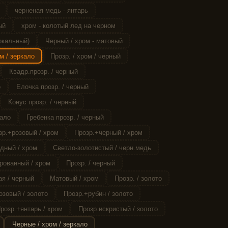
черненая медь - янтарь
ый
хром - колотый лед на черном
ркальный)
Черный / хром - матовый
м / зеркало
Прозр. / хром / черный
Квадр.прозр. / черный
о
Елочка прозр. / черный
Конус прозр. / черный
кало
Гребенка прозр. / черный
зр.+розовый / хром
Прозр.+черный / хром
дный / хром
Светло-золотистый / черн.медь
рованный / хром
Прозр. / черный
я / черный
Матовый / хром
Прозр. / золото
озовый / золото
Прозр.+рубин / золото
розр.+янтарь / хром
Прозр.искристый / золото
Черные / хром / зеркало