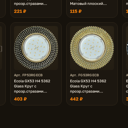
прозр.стразами
Матовый плоский
п
(оправа хром)/фон
106x41 (к+)
221 ₽
115 ₽
черн./центр.часть хром
40x120 (к+)
Арт. FP53RGECB
Арт. FG53RGECB
Ecola GX53 H4 5362
Ecola GX53 H4 5362
E
Glass Круг с
Glass Круг с
прозр.стразами
прозр.стразами
(оправа золото)/фон
(оправа золото)/фон
ч
403 ₽
442 ₽
черный./центр.часть
зерк./центр.часть
5
золото 40x120 (к+)
золото 40x120 (к+)