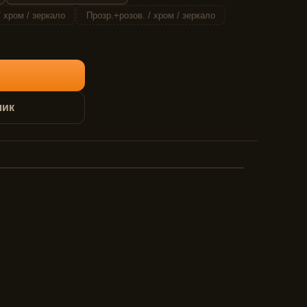
 хром / зеркало
Прозр.+розов. / хром / зеркало
лик