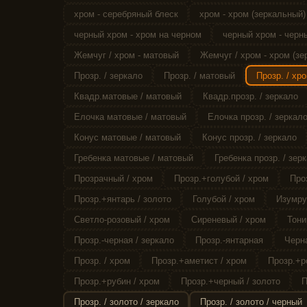
хром - серебряный блеск
хром - хром (зеркальный)
черный хром - хром на черном
черный хром - черн
Жемчуг / хром - матовый
Жемчуг / хром - хром (зе
Прозр. / зеркало
Прозр. / матовый
Прозр. / хро
Квадр.матовые / матовый
Квадр.прозр. / зеркало
Елочка матовые / матовый
Елочка прозр. / зеркал
Конус матовые / матовый
Конус прозр. / зеркало
Гребенка матовые / матовый
Гребенка прозр. / зер
Прозрачный / хром
Прозр.+голубой / хром
Про
Прозр.+янтарь / золото
Голубой / хром
Изумру
Светло-розовый / хром
Сиреневый / хром
Тони
Прозр.-черная / зеркало
Прозр.-янтарная
Черна
Прозр. / хром
Прозр.+аметист / хром
Прозр.+р
Прозр.+рубин / хром
Прозр.+черный / золото
П
Прозр. / золото / зеркало
Прозр. / золото / черный