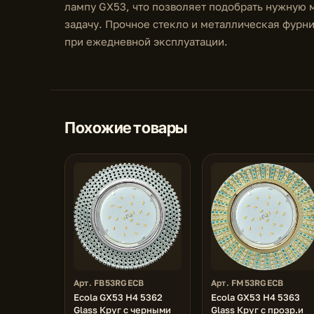
лампу GX53, что позволяет подобрать нужную 
задачу. Прочное стекло и металлическая фурн
при ежедневной эксплуатации.
Похожие товары
Арт. FB53RGECB
Арт. FM53RGECB
Ecola GX53 H4 5362
Ecola GX53 H4 5363
Glass Круг с черными
Glass Круг с прозр.и