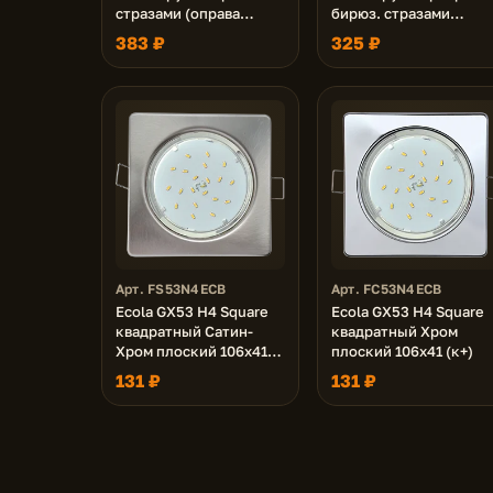
стразами (оправа
бирюз. стразами
хром)/фон зерк./
(оправа золото)/фон
383 ₽
325 ₽
центр.часть хром
зерк./центр.часть
40x120 (к+)
золото 40x120 (к+)
Арт. FS53N4ECB
Арт. FC53N4ECB
Ecola GX53 H4 Square
Ecola GX53 H4 Square
квадратный Сатин-
квадратный Хром
Хром плоский 106x41
плоский 106x41 (к+)
(к+)
131 ₽
131 ₽