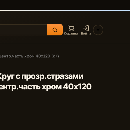
☀️
Корзина
Войти
центр.часть хром 40x120 (к+)
Круг с прозр.стразами
центр.часть хром 40x120