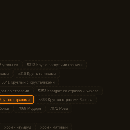
8-угольник
5313 Круг с вогнутыми гранями
ьками
5316 Круг с плитками
5341 Круглый с хрусталиками
рат со стразами
5353 Квадрат со стразами бирюза
Круг со стразами
5363 Круг со стразами бирюза
бочки
7069 Модерн
7071 Розы
хром - изумруд
хром - матовый