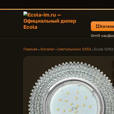
Катало
Опт
О нас
Дос
Главная
Каталог
Светильники GX53
Ecola GX53
→
→
→