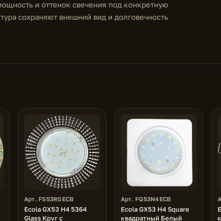
мощность и оттенок свечения под конкретную
итура сохраняют внешний вид и долговечность
Арт. FS53RGECB
Арт. FQ53N4ECB
Ecola GX53 H4 5364
Ecola GX53 H4 Square
E
Glass Круг с
квадратный Белый