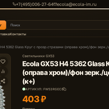
+7(495)006-27-64
ecola@ecola-im.ru
г
тавка
Контакты
 H4 5362 Glass Круг с прозр.стразами (оправа хром)/фон зерк./
Светильники GX53
Ecola GX53 H4 5362 Glass 
(оправа хром)/фон зерк./
(к+)
АРТИКУЛ: FW53RGECB
403 ₽
Патрон: