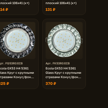
лоский 106x41 (к+)
плоский 106x41 (к+)
114 ₽
131 ₽
Арт. FQ53RGECB
Арт. FK53RGECB
cola GX53 H4 5361
Ecola GX53 H4 5361
Glass Круг с крупными
Glass Круг с крупными
стразами Конус/фон
стразами Конус/фон
ерн./центр.часть хром
зерк./центр.часть хром
325 ₽
370 ₽
2x120 (к+)
52x120 (к+)