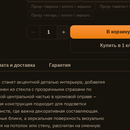
Прозр.+бирюза / золото / зеркало
Прозр.+аметист /
Прозр.+янтарь / золото / зеркало
−
+
В корзину
Купить в 1 к
ата и доставка
Гарантия
 станет акцентной деталью интерьера, добавляя
лнен из стекла с прозрачными стразами по
ой центральной частью в хромовой оправе —
ая конструкция подходит для подсветки
анств, где важна декоративная составляющая.
ные блики, а зеркальная поверхность визуально
 на потолок или стену, рассчитан на сменную