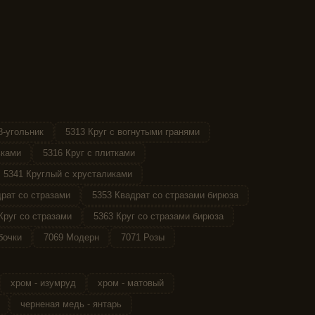
8-угольник
5313 Круг с вогнутыми гранями
ьками
5316 Круг с плитками
5341 Круглый с хрусталиками
рат со стразами
5353 Квадрат со стразами бирюза
Круг со стразами
5363 Круг со стразами бирюза
бочки
7069 Модерн
7071 Розы
хром - изумруд
хром - матовый
черненая медь - янтарь