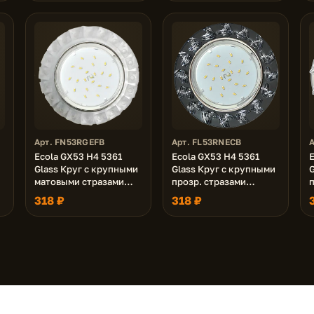
золото 40x120 (к+)
40x120 (к+)
4
Арт. FN53RGEFB
Арт. FL53RNECB
Ecola GX53 H4 5361
Ecola GX53 H4 5361
E
Glass Круг с крупными
Glass Круг с крупными
матовыми стразами
прозр. стразами
Конус/фон мат./
Елочка/фон черн./
318 ₽
318 ₽
центр.часть хром
центр.часть хром
52x120 (к+)
54x120 (к+)
5