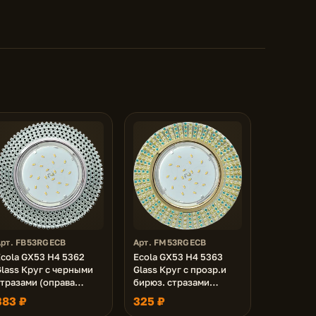
Арт. FB53RGECB
Арт. FM53RGECB
Ecola GX53 H4 5362
Ecola GX53 H4 5363
lass Круг с черными
Glass Круг с прозр.и
стразами (оправа
бирюз. стразами
хром)/фон зерк./
(оправа золото)/фон
383 ₽
325 ₽
центр.часть хром
зерк./центр.часть