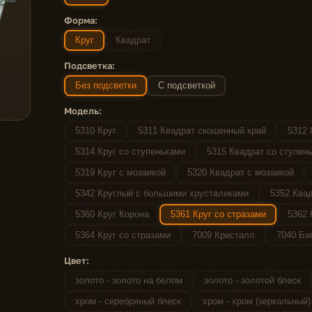
Форма:
Круг
Квадрат
Подсветка:
Без подсветки
С подсветкой
Модель:
5310 Круг
5311 Квадрат скошенный край
5312 
5314 Круг со ступеньками
5315 Квадрат со ступен
5319 Круг с мозаикой
5320 Квадрат с мозаикой
5342 Круглый с большими хрусталиками
5352 Квад
5360 Круг Корона
5361 Круг со стразами
5362 
5364 Круг со стразами
7009 Кристалл
7040 Ба
Цвет:
золото - золото на белом
золото - золотой блеск
хром - серебряный блеск
хром - хром (зеркальный)