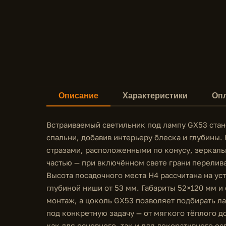
Описание
Характеристики
Опл
Встраиваемый светильник под лампу GX53 стан
спальни, добавив интерьеру блеска и глубины.
стразами, расположенными по конусу, зеркал
частью — при включённом свете грани перелив
Высота посадочного места H4 рассчитана на ус
глубиной ниши от 53 мм. Габариты 52×120 мм 
монтаж, а цоколь GX53 позволяет подбирать л
под конкретную задачу — от мягкого тёплого д
как для основного, так и для декоративного о