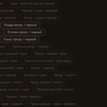
ый
хром - колотый лед на черном
ркальный)
Черный / хром - матовый
м / зеркало
Прозр. / хром / черный
Квадр.прозр. / черный
о
Елочка прозр. / черный
Конус прозр. / черный
кало
Гребенка прозр. / черный
зр.+розовый / хром
Прозр.+черный / хром
дный / хром
Светло-золотистый / черн.медь
рованный / хром
Прозр. / черный
я / черный
Матовый / хром
Прозр. / золото
озовый / золото
Прозр.+рубин / золото
розр.+янтарь / хром
Прозр.искристый / золото
Черные / хром / зеркало
 хром / зеркало
Прозр.+розов. / хром / зеркало