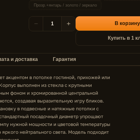
Прозр.+янтарь / золото / зеркало
−
+
В корзину
Купить в 1 к
ата и доставка
Гарантия
ет акцентом в потолке гостиной, прихожей или
 Корпус выполнен из стекла с крупными
ьным фоном и хромированной центральной
аются, создавая выразительную игру бликов.
тановку в подвесные и натяжные потолки с
и стандартный посадочный диаметр упрощают
ампу нужной мощности и цветовой температуры
о яркого нейтрального света. Модель подходит
свещения.