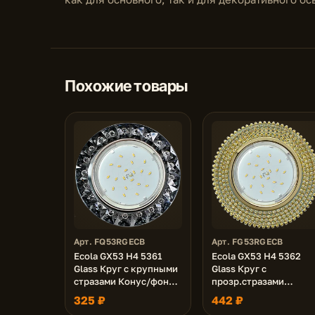
Похожие товары
Арт. FQ53RGECB
Арт. FG53RGECB
Ecola GX53 H4 5361
Ecola GX53 H4 5362
Glass Круг с крупными
Glass Круг с
стразами Конус/фон
прозр.стразами
черн./центр.часть хром
(оправа золото)/фон
325 ₽
442 ₽
52x120 (к+)
зерк./центр.часть