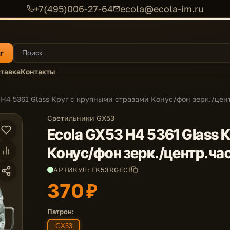
+7(495)006-27-64
ecola@ecola-im.ru
г
тавка
Контакты
 H4 5361 Glass Круг с крупными стразами Конус/фон зерк./цент
Светильники GX53
Ecola GX53 H4 5361 Glass 
Конус/фон зерк./центр.час
АРТИКУЛ: FK53RGECB
370 ₽
Патрон:
GX53