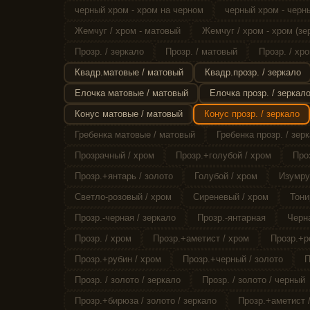
черный хром - хром на черном
черный хром - черн
Жемчуг / хром - матовый
Жемчуг / хром - хром (зе
Прозр. / зеркало
Прозр. / матовый
Прозр. / хро
Квадр.матовые / матовый
Квадр.прозр. / зеркало
Елочка матовые / матовый
Елочка прозр. / зеркал
Конус матовые / матовый
Конус прозр. / зеркало
Гребенка матовые / матовый
Гребенка прозр. / зер
Прозрачный / хром
Прозр.+голубой / хром
Про
Прозр.+янтарь / золото
Голубой / хром
Изумру
Светло-розовый / хром
Сиреневый / хром
Тони
Прозр.-черная / зеркало
Прозр.-янтарная
Черна
Прозр. / хром
Прозр.+аметист / хром
Прозр.+р
Прозр.+рубин / хром
Прозр.+черный / золото
П
Прозр. / золото / зеркало
Прозр. / золото / черный
Прозр.+бирюза / золото / зеркало
Прозр.+аметист /