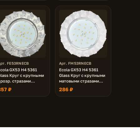
0x120 (к+)
золото 40x120 (к+)
Арт. FE53RNECB
Арт. FM53RNECB
cola GX53 H4 5361
Ecola GX53 H4 5361
Glass Круг с крупными
Glass Круг с крупными
прозр. стразами
матовыми стразами
Елочка/фон зерк./
Елочка/фон мат./
357 ₽
286 ₽
центр.часть хром
центр.часть хром
4x120 (к+)
54x120 (к+)