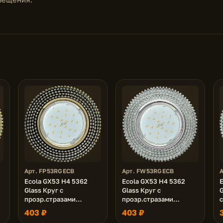
Арт. FP53RGECB
Арт. FW53RGECB
Ecola GX53 H4 5362
Ecola GX53 H4 5362
Glass Круг с
Glass Круг с
G
прозр.стразами
прозр.стразами
(оправа золото)/фон
(оправа хром)/фон
403 ₽
403 ₽
черный./центр.часть
зерк./центр.часть хром