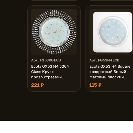
золото 40x120 (к+)
Арт. FS53RGECB
Арт. FQ53N4ECB
Ecola GX53 H4 5364
Ecola GX53 H4 Square
Glass Круг с
квадратный Белый
прозр.стразами
Матовый плоский
(оправа хром)/фон
106x41 (к+)
221 ₽
115 ₽
черн./центр.часть хром
40x120 (к+)