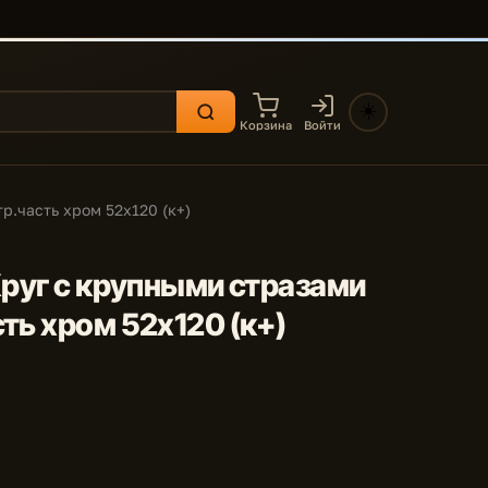
☀️
Корзина
Войти
р.часть хром 52x120 (к+)
Круг с крупными стразами
ть хром 52x120 (к+)