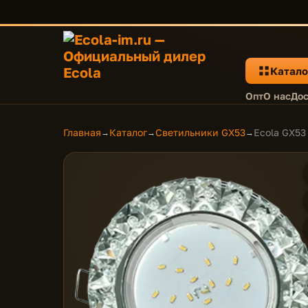
Катало
Опт
О нас
Дос
Главная
Каталог
Светильники GX53
Ecola GX53
→
→
→