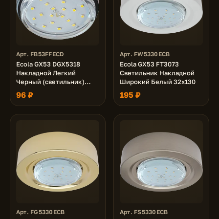
Арт. FB53FFECD
Арт. FW5330ECB
Ecola GX53 DGX5318
Ecola GX53 FT3073
Накладной Легкий
Светильник Накладной
Черный (светильник)
Широкий Белый 32х130
18x83
96 ₽
195 ₽
Арт. FG5330ECB
Арт. FS5330ECB