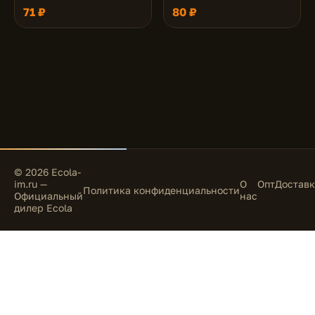
18x95
71 ₽
80 ₽
© 2026 Ecola-
im.ru —
О
Опт
Доставк
Политика конфиденциальности
Официальный
нас
дилер Ecola