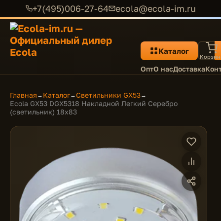
+7(495)006-27-64
ecola@ecola-im.ru
Каталог
Корзин
Опт
О нас
Доставка
Кон
Главная
Каталог
Светильники GX53
→
→
→
Ecola GX53 DGX5318 Накладной Легкий Серебро
(светильник) 18x83