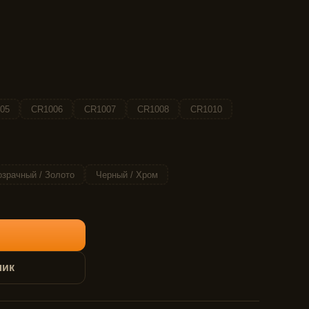
05
CR1006
CR1007
CR1008
CR1010
зрачный / Золото
Черный / Хром
лик