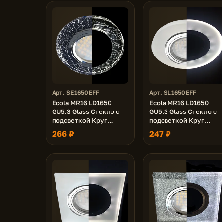
Арт. SE1650EFF
Арт. SL1650EFF
Ecola MR16 LD1650
Ecola MR16 LD1650
GU5.3 Glass Стекло с
GU5.3 Glass Стекло с
подсветкой Круг
подсветкой Круг
Колотый лед на черном
Матовый / Хром 25x95
266 ₽
247 ₽
/ Хром 25x95 (кd74)
(кd74)