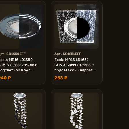
рт. SB1650EFF
Арт. SE1651EFF
Ecola MR16 LD1650
Ecola MR16 LD1651
U5.3 Glass Стекло с
GU5.3 Glass Стекло с
подсветкой Круг
подсветкой Квадрат
Черный / Черный хром
скошенный край
240 ₽
263 ₽
5x95 (кd74)
Колотый лед на черном
/ Хром 25x90x90 (кd74)