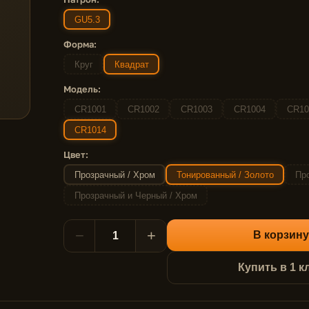
GU5.3
Форма:
Круг
Квадрат
Модель:
CR1001
CR1002
CR1003
CR1004
CR10
CR1014
Цвет:
Прозрачный / Хром
Тонированный / Золото
Про
Прозрачный и Черный / Хром
−
+
В корзину
Купить в 1 к