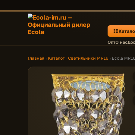
Катало
Опт
О нас
Дос
Главная
Каталог
Светильники MR16
Ecola MR16
→
→
→