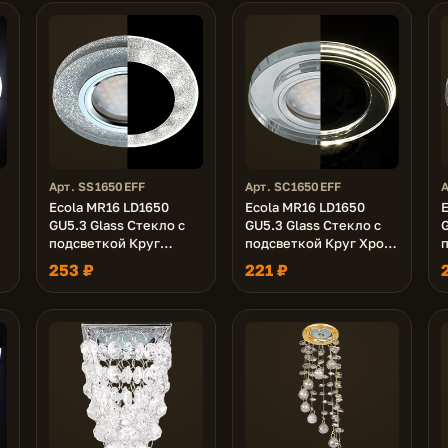
Арт. SS1650EFF
Арт. SC1650EFF
А
Ecola MR16 LD1650
Ecola MR16 LD1650
GU5.3 Glass Стекло с
GU5.3 Glass Стекло с
G
подсветкой Круг
подсветкой Круг Хром
Серебряный блеск /
/ Хром 25x95 (кd74)
253 ₽
221 ₽
Хром 25x95 (кd74)
2