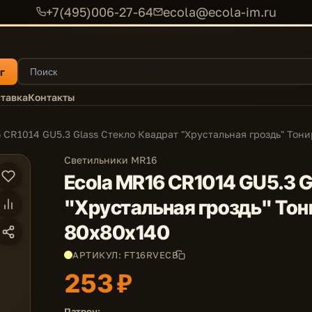
+7(495)006-27-64
ecola@ecola-im.ru
г
тавка
Контакты
 CR1014 GU5.3 Glass Стекло Квадрат "Хрустальная гроздь" Тон
Светильники MR16
Ecola MR16 CR1014 GU5.3 
"Хрустальная гроздь" Тон
80x80x140
АРТИКУЛ: FT16RVECB
253 ₽
Патрон: