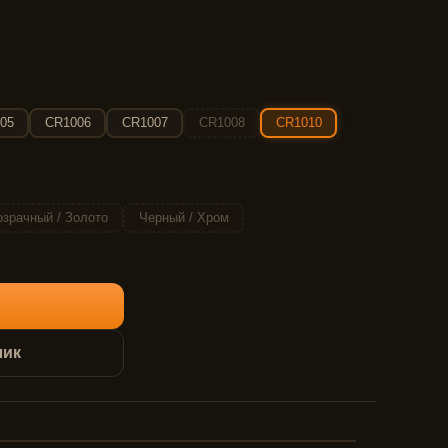
05
CR1006
CR1007
CR1008
CR1010
зрачный / Золото
Черный / Хром
лик