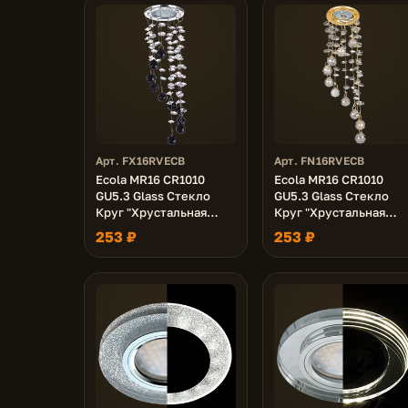
Арт. FX16RVECB
Арт. FN16RVECB
Ecola MR16 CR1010
Ecola MR16 CR1010
GU5.3 Glass Стекло
GU5.3 Glass Стекло
Круг "Хрустальная
Круг "Хрустальная
нить" Прозрачный и
нить" Тонированный /
253 ₽
253 ₽
Черный / Хром 84x290
Золото 84x290