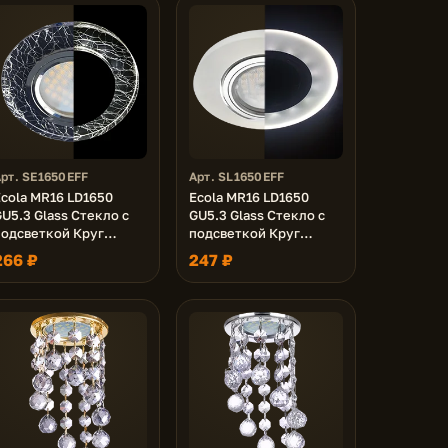
рт. SE1650EFF
Арт. SL1650EFF
Ecola MR16 LD1650
Ecola MR16 LD1650
U5.3 Glass Стекло с
GU5.3 Glass Стекло с
подсветкой Круг
подсветкой Круг
Колотый лед на черном
Матовый / Хром 25x95
266 ₽
247 ₽
 Хром 25x95 (кd74)
(кd74)