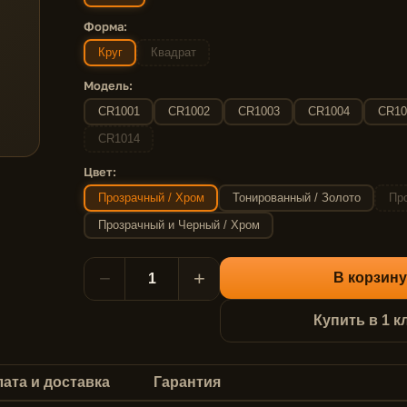
Форма:
Круг
Квадрат
Модель:
CR1001
CR1002
CR1003
CR1004
CR10
CR1014
Цвет:
Прозрачный / Хром
Тонированный / Золото
Про
Прозрачный и Черный / Хром
−
+
В корзину
Купить в 1 к
ата и доставка
Гарантия