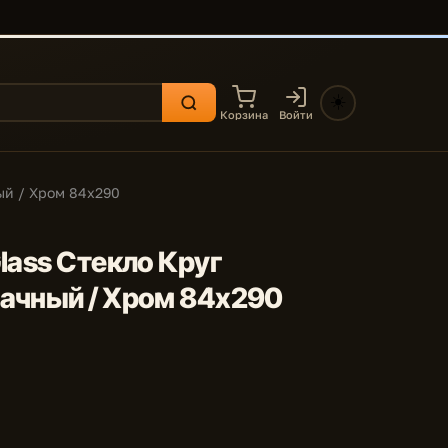
☀️
Корзина
Войти
ый / Хром 84x290
lass Стекло Круг
рачный / Хром 84x290