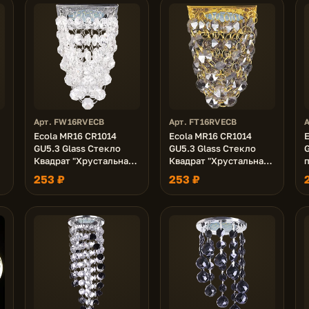
Арт. FW16RVECB
Арт. FT16RVECB
А
Ecola MR16 CR1014
Ecola MR16 CR1014
GU5.3 Glass Стекло
GU5.3 Glass Стекло
G
Квадрат "Хрустальная
Квадрат "Хрустальная
гроздь" Прозрачный /
гроздь" Тонированный
253 ₽
253 ₽
Хром 80x80x140
/ Золото 80x80x140
/