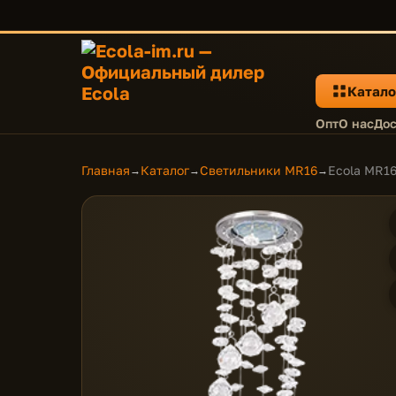
Катало
Опт
О нас
Дос
Главная
Каталог
Светильники MR16
Ecola MR16
→
→
→