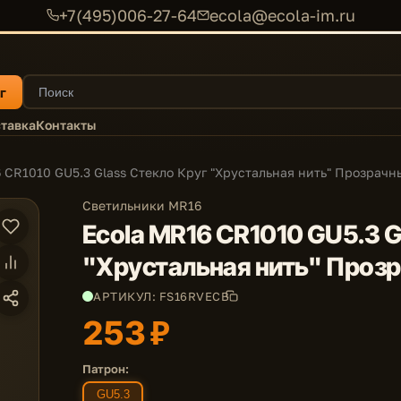
+7(495)006-27-64
ecola@ecola-im.ru
г
тавка
Контакты
 CR1010 GU5.3 Glass Стекло Круг "Хрустальная нить" Прозрачн
Светильники MR16
Ecola MR16 CR1010 GU5.3 G
"Хрустальная нить" Проз
АРТИКУЛ: FS16RVECB
253 ₽
Патрон:
GU5.3