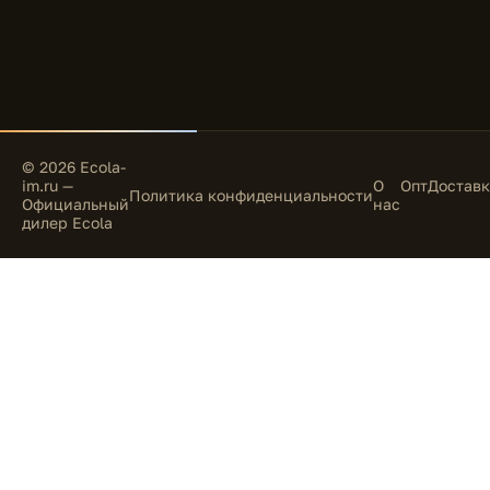
© 2026 Ecola-
im.ru —
О
Опт
Доставк
Политика конфиденциальности
Официальный
нас
дилер Ecola