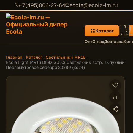
+7(495)006-27-64
ecola@ecola-im.ru
Каталог
Корзин
Опт
О нас
Доставка
Кон
Главная
Каталог
Светильники MR16
→
→
→
Ecola Light MR16 DL92 GU5.3 Светильник встр. выпуклый
Перламутровое серебро 30x80 (кd74)