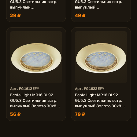
GU5.3 Светильник встр.
GU5.3 Светильник встр.
выпуклый
выпуклый
Перламутровое золото
Перламутровое золото
29 ₽
49 ₽
30x80 (кd74)
30x80 - 2pack (кd74)
Арт. FG1612EFY
Арт. FG1622EFY
Ecola Light MR16 DL92
Ecola Light MR16 DL92
GU5.3 Светильник встр.
GU5.3 Светильник встр.
выпуклый Золото 30x80
выпуклый Золото 30x80 -
(кd74)
2pack (кd74)
56 ₽
79 ₽