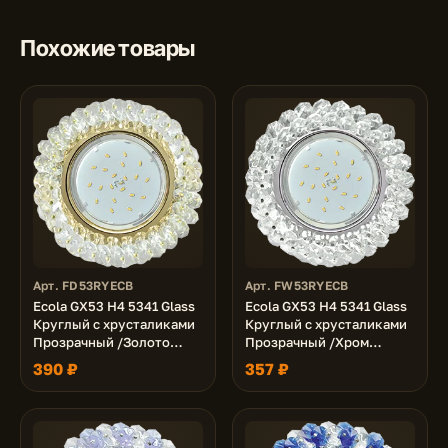
Похожие товары
Арт. FD53RYECB
Арт. FW53RYECB
Ecola GX53 H4 5341 Glass
Ecola GX53 H4 5341 Glass
Круглый с хрусталиками
Круглый с хрусталиками
Прозрачный /Золото
Прозрачный /Хром
56x120 (к+)
(светильник) 56x120 (к+)
390 ₽
357 ₽