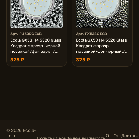
Арт. FU53SGECB
Арт. FX53SGECB
Ecola GX53 H4 5320 Glass
Ecola GX53 H4 5320 Glass
Квадрат с прозр.-черной
Квадрат с прозр.
мозаикой/фон зерк../
мозаикой/фон черный./
центр.часть хром
центр.часть хром
325 ₽
325 ₽
40x123x123 (к+)
40x123x123 (к+)
© 2026 Ecola-
im.ru —
О
Опт
Доставк
Политика конфиденциальности