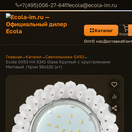
+7(495)006-27-64
ecola@ecola-im.ru
Каталог
Корзин
Опт
О нас
Доставка
Кон
Главная
Каталог
Светильники GX53
→
→
→
Ecola GX53 H4 5341 Glass Круглый с хрусталиками
Матовый /Хром 56x120 (к+)