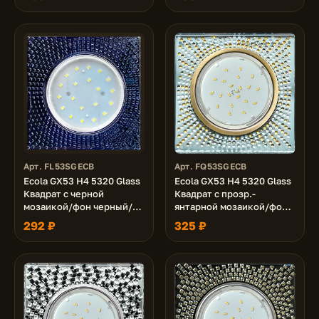
Арт. FL53SGECB
Арт. FQ53SGECB
Ecola GX53 H4 5320 Glass
Ecola GX53 H4 5320 Glass
Квадрат с черной
Квадрат с прозр.-
мозаикой/фон черный/
янтарной мозаикой/фон
центр.часть хром
зерк../центр.часть
292 ₽
325 ₽
40x123x123 (к+)
черненая бронза
40x123x123 (к+)