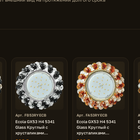
Арт. FB53RYECB
Арт. FA53RYECB
Ecola GX53 H4 5341
Ecola GX53 H4 5341
E
Glass Круглый с
Glass Круглый с
G
хрусталиками
хрусталиками
Прозрачный и Черный
Прозрачный и Янтарь /