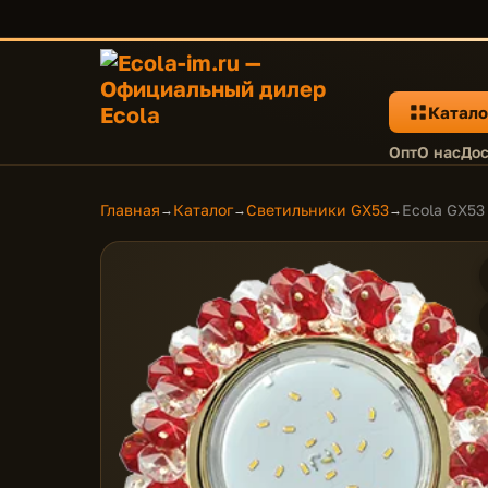
Катало
Опт
О нас
Дос
Главная
Каталог
Светильники GX53
Ecola GX53
→
→
→