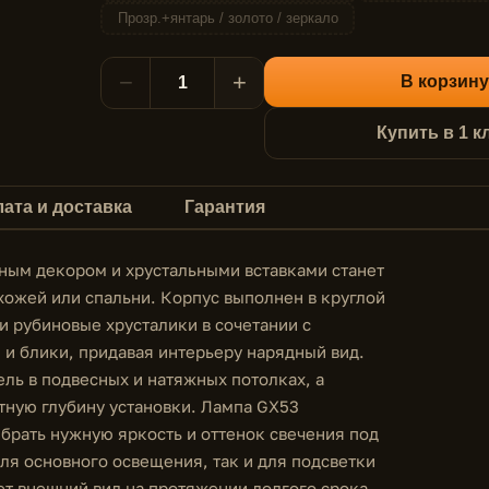
Прозр.+янтарь / золото / зеркало
−
+
В корзину
Купить в 1 к
ата и доставка
Гарантия
ным декором и хрустальными вставками станет
хожей или спальни. Корпус выполнен в круглой
и рубиновые хрусталики в сочетании с
 и блики, придавая интерьеру нарядный вид.
ль в подвесных и натяжных потолках, а
тную глубину установки. Лампа GX53
брать нужную яркость и оттенок свечения под
ля основного освещения, так и для подсветки
ет внешний вид на протяжении долгого срока