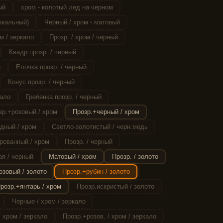
ый
хром - колотый лед на черном
ркальный)
Черный / хром - матовый
м / зеркало
Прозр. / хром / черный
Квадр.прозр. / черный
о
Елочка прозр. / черный
Конус прозр. / черный
кало
Гребенка прозр. / черный
зр.+розовый / хром
Прозр.+черный / хром
дный / хром
Светло-золотистый / черн.медь
рованный / хром
Прозр. / черный
я / черный
Матовый / хром
Прозр. / золото
озовый / золото
Прозр.+рубин / золото
розр.+янтарь / хром
Прозр.искристый / золото
Черные / хром / зеркало
 хром / зеркало
Прозр.+розов. / хром / зеркало