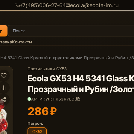
+7(495)006-27-64
ecola@ecola-im.ru
г
тавка
Контакты
 H4 5341 Glass Круглый с хрусталиками Прозрачный и Рубин /З
Светильники GX53
Ecola GX53 H4 5341 Glass 
Прозрачный и Рубин /Золот
АРТИКУЛ: FR53RYECB
286 ₽
Патрон:
GX53