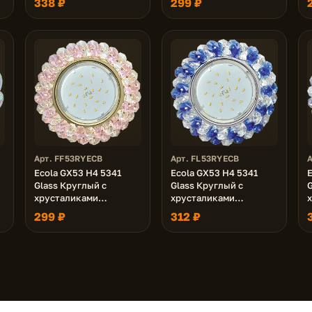
338 ₽
299 ₽
/Хром 56x120 (к+)
Золото 56x120 (к+)
Х
Арт. FF53RYECB
Арт. FL53RYECB
Ecola GX53 H4 5341
Ecola GX53 H4 5341
E
Glass Круглый с
Glass Круглый с
G
хрусталиками
хрусталиками
Прозрачный и Розовый
Прозрачный и Голубой
299 ₽
312 ₽
/Золото 56x120 (к+)
/Хром 56x120 (к+)
/