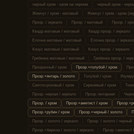
черный хром - хром на черном
черный хром - черн
Жемчуг / хром - матовый
Жемчуг / хром - хром (зе
Прозр. / зеркало
Прозр. / матовый
Прозр. / хро
Квадр.матовые / матовый
Квадр.прозр. / зеркало
Елочка матовые / матовый
Елочка прозр. / зеркал
Конус матовые / матовый
Конус прозр. / зеркало
Гребенка матовые / матовый
Гребенка прозр. / зер
Прозрачный / хром
Прозр.+голубой / хром
Про
Прозр.+янтарь / золото
Голубой / хром
Изумру
Светло-розовый / хром
Сиреневый / хром
Тони
Прозр.-черная / зеркало
Прозр.-янтарная
Черна
Прозр. / хром
Прозр.+аметист / хром
Прозр.+р
Прозр.+рубин / хром
Прозр.+черный / золото
П
Прозр. / золото / зеркало
Прозр. / золото / черный
Прозр.+бирюза / золото / зеркало
Прозр.+аметист /