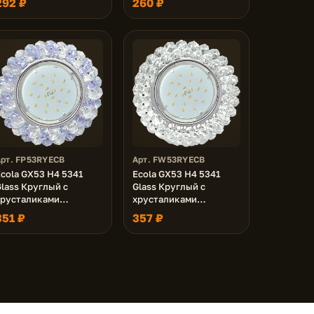
292 ₽
260 ₽
ром 56x120 (к+)
Матовый/Хром 56x125
(к+)
Арт. FP53RYECB
Арт. FW53RYECB
cola GX53 H4 5341
Ecola GX53 H4 5341
lass Круглый с
Glass Круглый с
хрусталиками
хрусталиками
Прозрачный и Аметист
Прозрачный /Хром
351 ₽
357 ₽
Хром 56x120 (к+)
(светильник) 56x120
(к+)