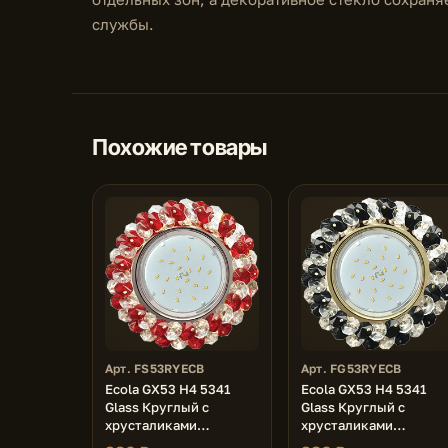
службы.
Похожие товары
Арт. FS53RYECB
Арт. FG53RYECB
Ecola GX53 H4 5341
Ecola GX53 H4 5341
Glass Круглый с
Glass Круглый с
хрусталиками
хрусталиками
Прозрачный и Рубин /
Прозрачный и Черный