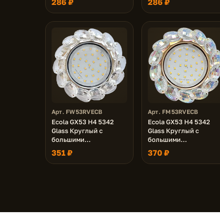
286 ₽
286 ₽
Хром 56x120 (к+)
/Золото 56x120 (к+)
Арт. FW53RVECB
Арт. FM53RVECB
Ecola GX53 H4 5342
Ecola GX53 H4 5342
Glass Круглый с
Glass Круглый с
большими
большими
хрусталиками Прозр. /
хрусталиками
351 ₽
370 ₽
Хром 56x125 (к+)
Прозр.искристый/
Золото 56x125 (к+)