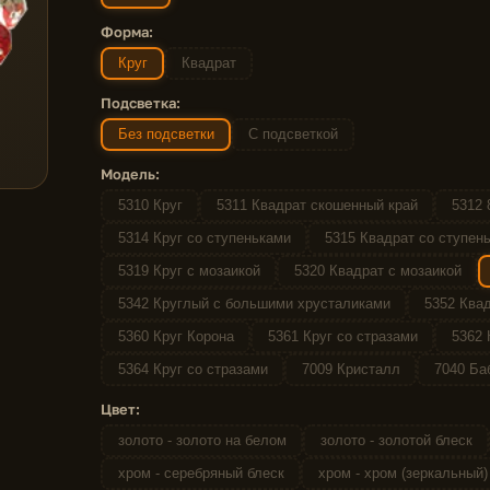
Форма:
Круг
Квадрат
Подсветка:
Без подсветки
С подсветкой
Модель:
5310 Круг
5311 Квадрат скошенный край
5312 
5314 Круг со ступеньками
5315 Квадрат со ступен
5319 Круг с мозаикой
5320 Квадрат с мозаикой
5342 Круглый с большими хрусталиками
5352 Квад
5360 Круг Корона
5361 Круг со стразами
5362 
5364 Круг со стразами
7009 Кристалл
7040 Ба
Цвет:
золото - золото на белом
золото - золотой блеск
хром - серебряный блеск
хром - хром (зеркальный)