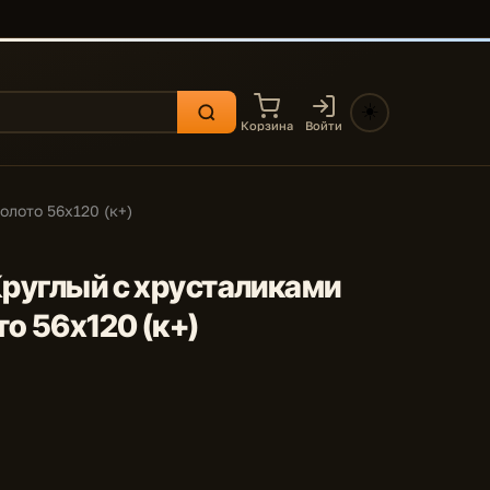
☀️
Корзина
Войти
олото 56x120 (к+)
Круглый с хрусталиками
о 56x120 (к+)