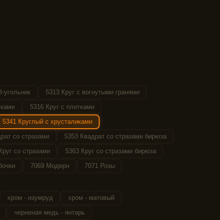
8-угольник
5313 Круг с вогнутыми гранями
ьками
5316 Круг с плитками
5341 Круглый с хрусталиками
рат со стразами
5353 Квадрат со стразами бирюза
Круг со стразами
5363 Круг со стразами бирюза
бочки
7069 Модерн
7071 Розы
хром - изумруд
хром - матовый
черненая медь - янтарь