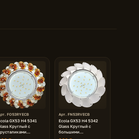
Арт. FO53RYECB
Арт. FN53RVECB
cola GX53 H4 5341
Ecola GX53 H4 5342
lass Круглый с
Glass Круглый с
хрусталиками
большими
Прозрачный и Янтарь /
хрусталиками