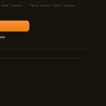
 хром / зеркало
Прозр.+розов. / хром / зеркало
лик