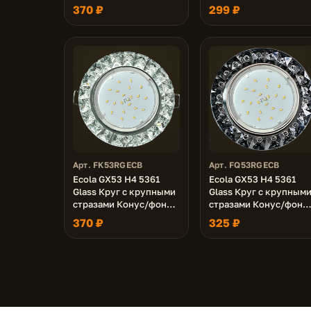
прозрачными стразами
прозрачными стразам
370 ₽
299 ₽
/фон зерк./центр.часть
/фон черн./центр.част
хром 52x120 (к+)
хром 52x120 (к+)
Арт. FK53RGECB
Арт. FQ53RGECB
Ecola GX53 H4 5361
Ecola GX53 H4 5361
Glass Круг с крупными
Glass Круг с крупным
стразами Конус/фон
стразами Конус/фон
зерк./центр.часть хром
черн./центр.часть хро
370 ₽
325 ₽
52x120 (к+)
52x120 (к+)