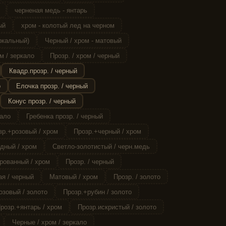
черненая медь - янтарь
ый
хром - колотый лед на черном
ркальный)
Черный / хром - матовый
м / зеркало
Прозр. / хром / черный
Квадр.прозр. / черный
о
Елочка прозр. / черный
Конус прозр. / черный
кало
Гребенка прозр. / черный
зр.+розовый / хром
Прозр.+черный / хром
дный / хром
Светло-золотистый / черн.медь
рованный / хром
Прозр. / черный
я / черный
Матовый / хром
Прозр. / золото
озовый / золото
Прозр.+рубин / золото
розр.+янтарь / хром
Прозр.искристый / золото
Черные / хром / зеркало