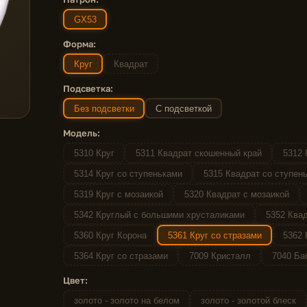
GX53
Форма:
Круг
Квадрат
Подсветка:
Без подсветки
С подсветкой
Модель:
5310 Круг
5311 Квадрат скошенный край
5312 
5314 Круг со ступеньками
5315 Квадрат со ступен
5319 Круг с мозаикой
5320 Квадрат с мозаикой
5342 Круглый с большими хрусталиками
5352 Квад
5360 Круг Корона
5361 Круг со стразами
5362 
5364 Круг со стразами
7009 Кристалл
7040 Ба
Цвет:
золото - золото на белом
золото - золотой блеск