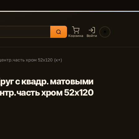
☀️
Корзина
Войти
ентр.часть хром 52x120 (к+)
Круг с квадр. матовыми
нтр.часть хром 52x120