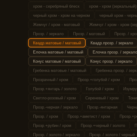
хром - серебряный блеск
хром - хром (зеркальный)
черный хром - хром на черном
черный хром - черн
Жемчуг / хром - матовый
Жемчуг / хром - хром (зе
Прозр. / зеркало
Прозр. / матовый
Прозр. / хро
Квадр.матовые / матовый
Квадр.прозр. / зеркало
Елочка матовые / матовый
Елочка прозр. / зеркал
Конус матовые / матовый
Конус прозр. / зеркало
Гребенка матовые / матовый
Гребенка прозр. / зер
Прозрачный / хром
Прозр.+голубой / хром
Про
Прозр.+янтарь / золото
Голубой / хром
Изумру
Светло-розовый / хром
Сиреневый / хром
Тони
Прозр.-черная / зеркало
Прозр.-янтарная
Черна
Прозр. / хром
Прозр.+аметист / хром
Прозр.+р
Прозр.+рубин / хром
Прозр.+черный / золото
П
Прозр. / золото / зеркало
Прозр. / золото / черный