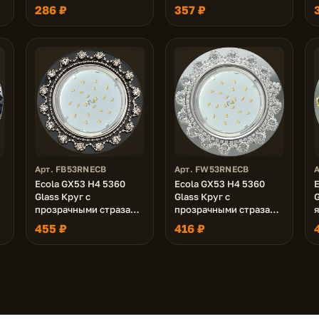
и
Елочка/фон мат./
Елочка/фон зерк./
286 ₽
357 ₽
ь
центр.часть хром
центр.часть хром
54x120 (к+)
54x120 (к+)
5
Арт. FB53RNECB
Арт. FW53RNECB
Ecola GX53 H4 5360
Ecola GX53 H4 5360
и
Glass Круг с
Glass Круг с
G
прозрачными стразами
прозрачными стразами
я
м
Корона (оправа хром)/
Корона (оправа хром)/
455 ₽
416 ₽
фон черн./центр.часть
фон зерк../центр.часть
з
хром 52x120 (к+)
хром 52x120 (к+)
5