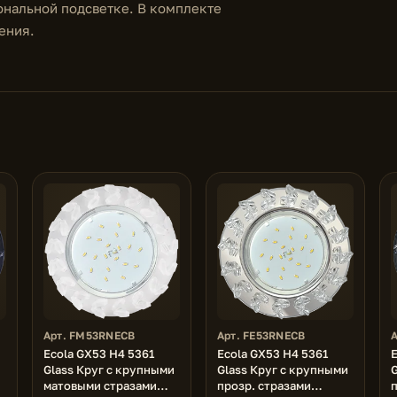
ональной подсветке. В комплекте
ения.
Арт. FM53RNECB
Арт. FE53RNECB
Ecola GX53 H4 5361
Ecola GX53 H4 5361
E
Glass Круг с крупными
Glass Круг с крупными
матовыми стразами
прозр. стразами