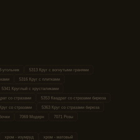
8-угольник
5313 Круг с вогнутыми гранями
ьками
5316 Круг с плитками
5341 Круглый с хрусталиками
рат со стразами
5353 Квадрат со стразами бирюза
Круг со стразами
5363 Круг со стразами бирюза
бочки
7069 Модерн
7071 Розы
хром - изумруд
хром - матовый