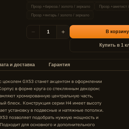
Прозр.+бирюза / золото / зеркало
Прозр.+аметист /
Прозр.+янтарь / золото / зеркало
−
+
В корзину
Купить в 1 к
ата и доставка
Гарантия
с цоколем GX53 станет акцентом в оформлении
Корпус в форме круга со стеклянным декором:
рамляют хромированную центральную часть,
ный блеск. Конструкция серии H4 имеет высоту
ает установку в подвесные и натяжные потолки.
 GX53 позволяет подобрать нужную мощность и
Подходит для основного и дополнительного