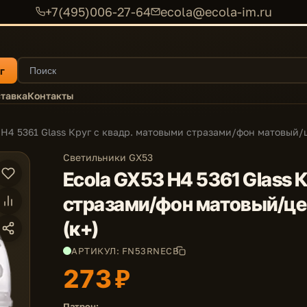
+7(495)006-27-64
ecola@ecola-im.ru
г
тавка
Контакты
 H4 5361 Glass Круг с квадр. матовыми стразами/фон матовый/ц
Светильники GX53
Ecola GX53 H4 5361 Glass 
стразами/фон матовый/це
(к+)
АРТИКУЛ: FN53RNECB
273 ₽
Патрон: