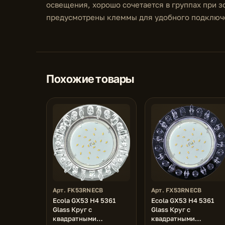
освещения, хорошо сочетается в группах при з
предусмотрены клеммы для удобного подключ
Похожие товары
Арт. FK53RNECB
Арт. FX53RNECB
Ecola GX53 H4 5361
Ecola GX53 H4 5361
Glass Круг с
Glass Круг с
квадратными
квадратными