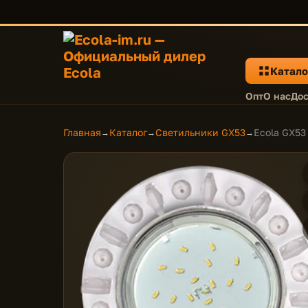
Катало
Опт
О нас
Дос
Главная
Каталог
Светильники GX53
Ecola GX53
→
→
→