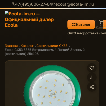
+7(495)006-27-64
ecola@ecola-im.ru
Каталог
Корзин
Опт
О нас
Доставка
Кон
Главная
Каталог
Светильники GX53
→
→
→
Ecola GX53 5355 Встраиваемый Легкий Зеленый
(светильник) 25x106