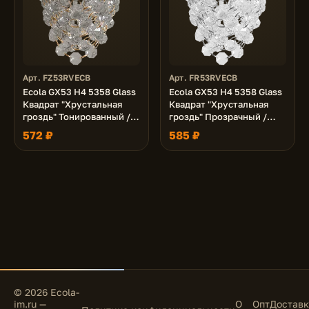
Арт. FZ53RVECB
Арт. FR53RVECB
Ecola GX53 H4 5358 Glass
Ecola GX53 H4 5358 Glass
Квадрат "Хрустальная
Квадрат "Хрустальная
гроздь" Тонированный /
гроздь" Прозрачный /
Золото 150x110x110 (к+)
Хром 150x110x110 (к+)
572 ₽
585 ₽
© 2026 Ecola-
im.ru —
О
Опт
Доставк