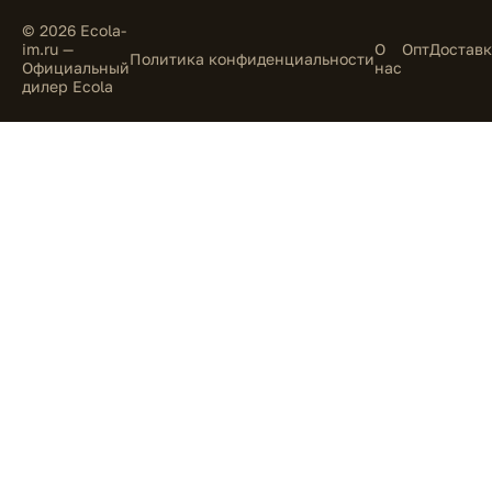
© 2026 Ecola-
im.ru —
О
Опт
Доставк
Политика конфиденциальности
Официальный
нас
дилер Ecola