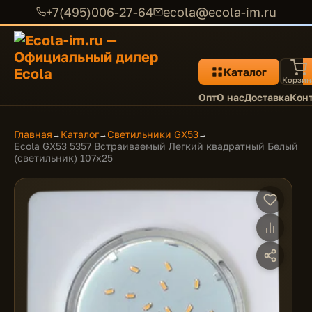
+7(495)006-27-64
ecola@ecola-im.ru
Каталог
Корзин
Опт
О нас
Доставка
Кон
Главная
Каталог
Светильники GX53
→
→
→
Ecola GX53 5357 Встраиваемый Легкий квадратный Белый
(светильник) 107x25